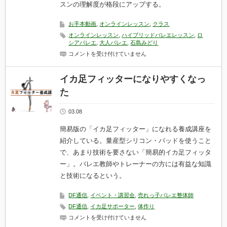
スンの理解度が格段にアップする。
式
バ
レ
お手本動画
,
オンラインレッスン
,
クラス
エ
オンラインレッスン
,
ハイブリッドバレエレッスン
,
ロ
レ
シアバレエ
,
大人バレエ
,
石島みどり
ッ
ス
ロ
コメントを受け付けていません
ン
シ
は
ア
バ
イカ足フィッターになりやすくなっ
レ
た
エ
最
初
03.08
の
レ
簡易版の「イカ足フィッター」になれる養成講座を
ッ
ス
紹介している。量産型シリコン・パッドを使うこと
ン
で、あまり技術を要さない「簡易的イカ足フィッタ
前
の
ー」。バレエ教師やトレーナーの方には有益な知識
基
と技術になるという。
礎
知
識
DF通信
,
イベント・講習会
,
売れっ子バレエ整体師
7
選
DF通信
,
イカ足サポーター
,
体作り
（ダ
イ
コメントを受け付けていません
イ
カ
ジ