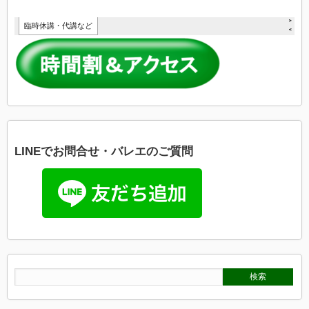
LINEでお問合せ・バレエのご質問