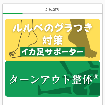
からだ作り