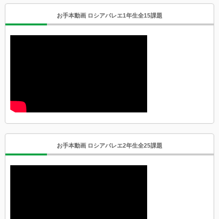
お手本動画 ロシアバレエ1年生全15課題
お手本動画 ロシアバレエ2年生全25課題