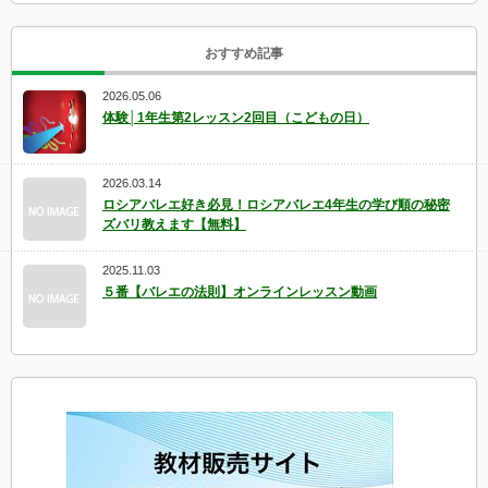
おすすめ記事
2026.05.06
体験│1年生第2レッスン2回目（こどもの日）
2026.03.14
ロシアバレエ好き必見！ロシアバレエ4年生の学び順の秘密
ズバリ教えます【無料】
2025.11.03
５番【バレエの法則】オンラインレッスン動画