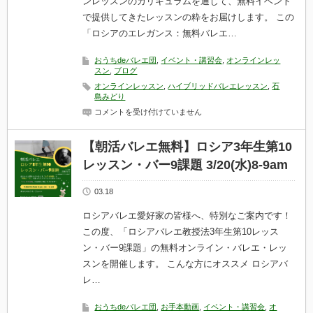
ンレッスンのカリキュラムを通じて、無料イベント
の
で提供してきたレッスンの粋をお届けします。 この
法
則
「ロシアのエレガンス：無料バレエ…
を
あ
な
おうちdeバレエ団
,
イベント・講習会
,
オンラインレッ
た
スン
,
ブログ
に
オンラインレッスン
,
ハイブリッドバレエレッスン
,
石
～
島みどり
ロ
ロ
シ
コメントを受け付けていません
シ
ア
ア
バ
の
レ
【朝活バレエ無料】ロシア3年生第10
エ
エ
レッスン・バー9課題 3/20(水)8-9am
レ
の
ガ
法
ン
則
03.18
ス
メ
（1
ル
ロシアバレエ愛好家の皆様へ、特別なご案内です！
～
マ
5
ガ
この度、「ロシアバレエ教授法3年生第10レッス
年
3
生）：
月
ン・バー9課題」の無料オンライン・バレエ・レッ
無
限
スンを開催します。 こんな方にオススメ ロシアバ
料
定
バ
登
レ…
レ
録
エ
キ
おうちdeバレエ団
,
お手本動画
,
イベント・講習会
,
オ
オ
ャ