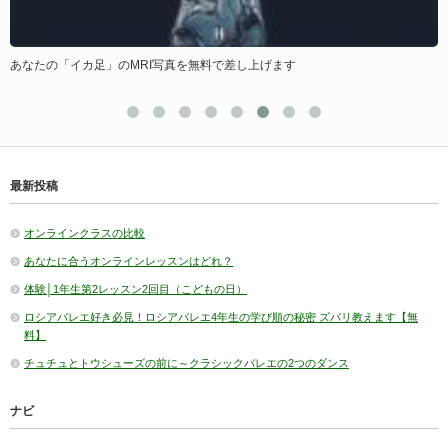
あなたの「イカ足」のMRI写真を無料で差し上げます
最新投稿
オンラインクラスの比較
あなたに合うオンラインレッスンはどれ？
体験│1年生第2レッスン2回目（こどもの日）
ロシアバレエ好き必見！ロシアバレエ4年生の学び順の秘密 ズバリ教えます【無
料】
チュチュとトウシューズの前に～クラシックバレエの2つのダンス
ナビ