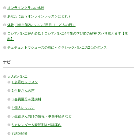
オンラインクラスの比較
あなたに合うオンラインレッスンはどれ？
体験│1年生第2レッスン2回目（こどもの日）
ロシアバレエ好き必見！ロシアバレエ4年生の学び順の秘密 ズバリ教えます【無
料】
チュチュとトウシューズの前に～クラシックバレエの2つのダンス
ナビ
大人のバレエ
1 多彩なレッスン
2 生徒さんの声
3 会員区分＆受講料
4 個人レッスン
5 生徒さん向けの情報・事務手続きなど
6 カレンダー＆時間割＆代講案内
7 講師紹介