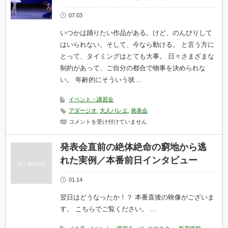
は
心
者
07.03
～
市
いつかは踊りたい作品がある。けど、のんびりして
之
瀬
はいられない。そして、今なら動ける。 と言う方に
哉
とって、タイミングはとても大事。 日々さまざまな
斗
先
制約があって、ご自分の都合で物事を決められな
生
い。 年齢的にそういう状…
は
イベント・講習会
アダージオ
,
大人バレエ
,
発表会
【説
コメントを受け付けていません
明
会
開
発表会直前の絶体絶命の窮地から逃
始】
れた実例／本番前日インタビュー
大
人
の
01.14
わ
が
翌日はどうなったか！？ 本番直後の映像がございま
ま
ま
す。 こちらでご覧ください。 …
発
表