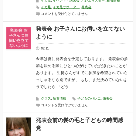
会
イカ足
,
イベント・講習会
,
バレエマスター
,
新着情報
2020
イカ足
,
イカ足サポーター
,
発表会
年
4
発
コメントを受け付けていません
月
表
18
会
日
直
発表会 お子さんにお伺いを立てない
神
前
奈
ように
の
川
絶
県
体
民
02.11
絶
ホ
命
ー
今年は夏に発表会を予定しております。 発表会の参
の
ル
窮
加を決める際にひとつ心がけていただきたいことが
は
地
あります。 生徒さんがすでに参加を希望されていら
か
ら
っしゃるなら別ですが、 もし、まだ決めていないよ
逃
うでしたら 「どう…
れ
た
実
クラス
,
新着情報
子どものバレエ
,
発表会
例
／
発
コメントを受け付けていません
本
表
番
会
前
お
発表会前の髪の毛と子どもの時間感
日
子
覚
イ
さ
ン
ん