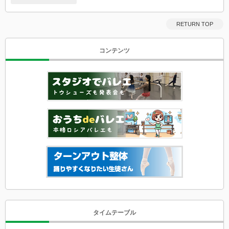
ま
ま
発
RETURN TOP
表
会
お
手
コンテンツ
本
作
品
YouTube
動
画
リ
ス
ト
（ソ
ロ
51
曲/PDD18
曲）
動
画
な
し
版
は
タイムテーブル