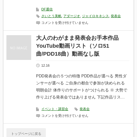
は
DF通信
さいとう美帆
,
アダージオ
,
ジャイロキネシス
,
発表会
発
コメントを受け付けていません
表
会
の
大人のわがまま発表会お手本作品
結
YouTube動画リスト（ソロ51
果
は
曲/PDD18曲）動画なし版
「本
番
前」
12.16
に
決
PDD発表会の５つの特徴 PDD作品が選べる 男性ダ
ま
っ
ンサーが選べる ご自身の都合で参加が決められる
て
明朗会計 体作りのサポートがつけられる ※ 大勢で
い
る
作り上げる発表会ではありません 下記作品リス…
は
イベント・講習会
発表会
大
コメントを受け付けていません
人
の
わ
トップページに戻る
が