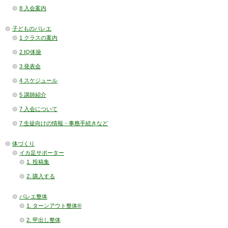
8 入会案内
子どものバレエ
1 クラスの案内
2 IQ体操
3 発表会
4 スケジュール
5 講師紹介
7 入会について
7 生徒向けの情報・事務手続きなど
体づくり
イカ足サポーター
1. 投稿集
2. 購入する
バレエ整体
1. ターンアウト整体®
2. 甲出し整体