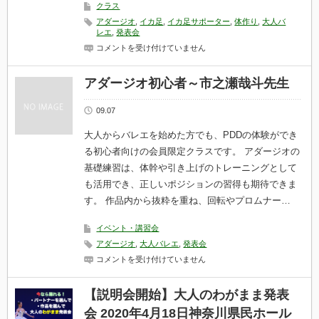
クラス
アダージオ
,
イカ足
,
イカ足サポーター
,
体作り
,
大人バ
レエ
,
発表会
米
コメントを受け付けていません
国
70
名
アダージオ初心者～市之瀬哉斗先生
ダ
ン
サ
09.07
ー
全
大人からバレエを始めた方でも、PDDの体験ができ
員
る初心者向けの会員限定クラスです。 アダージオの
ル
ル
基礎練習は、体幹や引き上げのトレーニングとして
ベ
も活用でき、正しいポジションの習得も期待できま
が
改
す。 作品内から抜粋を重ね、回転やプロムナー…
善
完
全
イベント・講習会
無
アダージオ
,
大人バレエ
,
発表会
欠
の
ア
コメントを受け付けていません
構
ダ
造
ー
補
ジ
【説明会開始】大人のわがまま発表
正
オ
会 2020年4月18日神奈川県民ホール
法
初