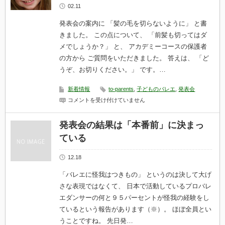
タ
に
02.11
ビ
お
ュ
伺
発表会の案内に 「髪の毛を切らないように」 と書
ー
い
は
を
きました。 この点について、 「前髪も切ってはダ
立
メでしょうか？」 と、 アカデミーコースの保護者
て
な
の方から ご質問をいただきました。 答えは、 「ど
い
うぞ、お切りください。」 です。…
よ
う
に
新着情報
to-parents
,
子どものバレエ
,
発表会
は
発
コメントを受け付けていません
表
会
前
発表会の結果は「本番前」に決まっ
の
ている
髪
の
毛
12.18
と
子
「バレエに怪我はつきもの」 というのは決して大げ
ど
も
さな表現ではなくて、 日本で活動しているプロバレ
の
エダンサーの何と９５パーセントが怪我の経験をし
時
間
ているという報告があります（※）。 ほぼ全員とい
感
うことですね。 先日発…
覚