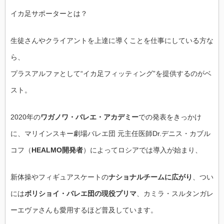
イカ足サポーターとは？
生徒さんやクライアントを上達に導くことを仕事にしている方な
ら、
プラスアルファとして“イカ足フィッティング”を提供するのがベ
スト。
2020年の
ワガノワ・バレエ・アカデミー
での発表をきっかけ
に、マリインスキー劇場バレエ団 元主任医師Dr.デニス・カブル
コフ（
HEALMO開発者
）によってロシアでは導入が始まり、
新体操やフィギュアスケートの
ナショナルチームに広がり
、つい
には
ボリショイ・バレエ団の現役プリマ
、カミラ・スルタンガレ
ーエヴァさんも愛用するほど普及しています。