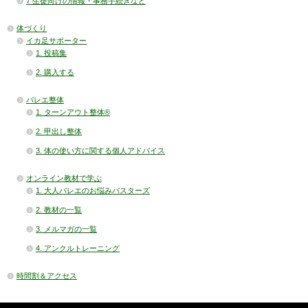
7 生徒向けの情報・事務手続きなど
体づくり
イカ足サポーター
1. 投稿集
2. 購入する
バレエ整体
1. ターンアウト整体®
2. 甲出し整体
3. 体の使い方に関する個人アドバイス
オンライン教材で学ぶ
1. 大人バレエのお悩みバスターズ
2. 教材の一覧
3. メルマガの一覧
4. アンクルトレーニング
時間割＆アクセス