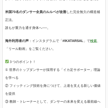
米国70名のダンサー全員のルルベが改善
した完全無欠の構造補
正法。
誰もが重力を通す身体へ──。
海外利用者の声
：インスタグラムで「
#IKATARSAL
」で
検索
、
「リール動画」をご覧ください。
３つのポイント！
① 世界のトップダンサーが採用する「イカ足サポーター」理論
を学べる
② フィッティング技術を身につけて、上達を支える新しい価値
を提供
③ 教師・トレーナーとして、ダンサーの未来を変える最前線へ