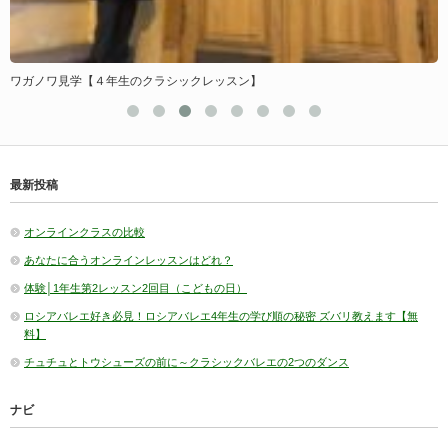
ワガノワ見学【４年生のクラシックレッスン】
最新投稿
オンラインクラスの比較
あなたに合うオンラインレッスンはどれ？
体験│1年生第2レッスン2回目（こどもの日）
ロシアバレエ好き必見！ロシアバレエ4年生の学び順の秘密 ズバリ教えます【無
料】
チュチュとトウシューズの前に～クラシックバレエの2つのダンス
ナビ