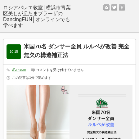
rss
twitter
facebo
米国70名 ダンサー全員 ルルベが改善 完全
10.15
無欠の構造補正法
dfun-adm
米
コメントを受け付けていません
国
この記事は1分で読めます
70
名
ダ
ン
サ
ー
全
員
ル
ル
ベ
が
改
善