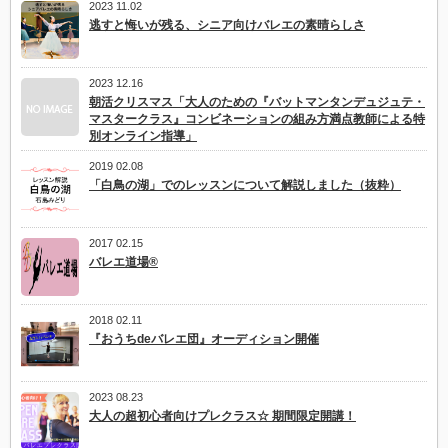
2023 11.02
全
逃すと悔いが残る、シニア向けバレエの素晴らしさ
無
欠
の
構
2023 12.16
造
朝活クリスマス「大人のための『バットマンタンデュジュテ・
補
マスタークラス』コンビネーションの組み方満点教師による特
正
法
別オンライン指導」
は
2019 02.08
「白鳥の湖」でのレッスンについて解説しました（抜粋）
2017 02.15
バレエ道場®
2018 02.11
『おうちdeバレエ団』オーディション開催
2023 08.23
大人の超初心者向けプレクラス☆ 期間限定開講！