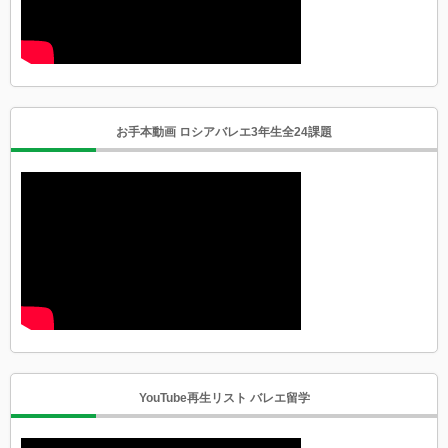
お手本動画 ロシアバレエ3年生全24課題
YouTube再生リスト バレエ留学