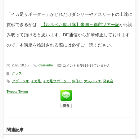
「イカ足サポーター」がどれだけダンサーやアスリートの上達に
貢献できるかは、
【ルルベお助け隊】米国三都市ツアー記
から読
み取って頂けると思います。DF通信から加筆修正しております
ので、本講座を検討される際には必ずご一読ください。
2025 10.15
dfun-adm
米
コメントを受け付けていません
国
クラス
70
名
アダージオ
,
イカ足
,
イカ足サポーター
,
体作り
,
大人バレエ
,
発表会
ダ
ン
Tweets
Twitter
サ
ー
全
員
ル
ル
ベ
が
関連記事
改
善
完