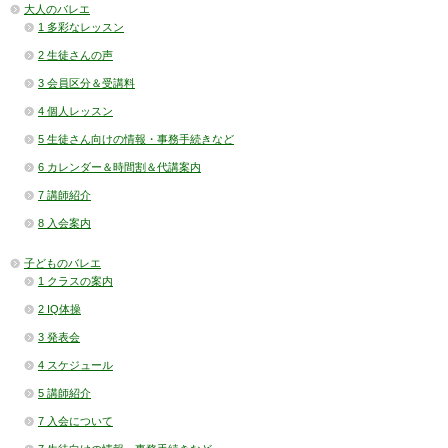
大人のバレエ
1 多彩なレッスン
2 生徒さんの声
3 会員区分＆受講料
4 個人レッスン
5 生徒さん向けの情報・事務手続きなど
6 カレンダー＆時間割＆代講案内
7 講師紹介
8 入会案内
子どものバレエ
1 クラスの案内
2 IQ体操
3 発表会
4 スケジュール
5 講師紹介
7 入会について