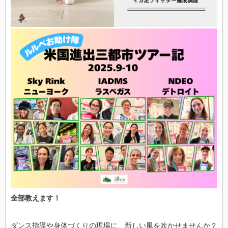
完
全
無
欠
の
構
造
補
正
法
は
全部教えます！
ダンス指導や身体づくりの現場に、新しい風を吹かせませんか？