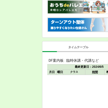
タイムテーブル