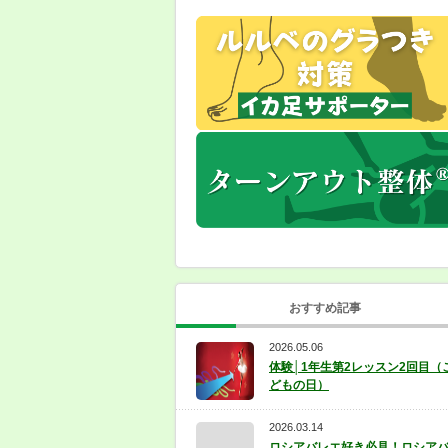
おすすめ記事
2026.05.06
体験│1年生第2レッスン2回目（
どもの日）
2026.03.14
ロシアバレエ好き必見！ロシア