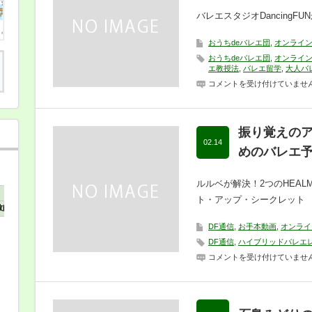
バレエスタジオDancing
おうちdeバレエ団
,
オンライ
おうちdeバレエ団
,
オンライ
エ教授法
,
バレエ留学
,
大人バ
オ
コメントを受け付けていませ
ン
ラ
イ
ン
振り覚えの
ク
02.14
ラ
めのバレエ
ス
の
比
ルルベが解決！2つのHEA
較
は
ト・アップ・シークレット
DF通信
,
お手本動画
,
オンライ
DF通信
,
ハイブリッドバレエ
振
コメントを受け付けていませ
り
覚
え
の
ア