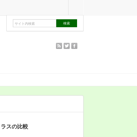
rss
twitter
facebook
クラスの比較