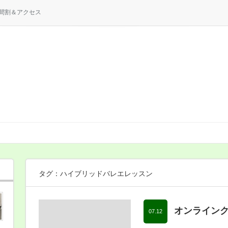
間割＆アクセス
タグ：ハイブリッドバレエレッスン
オンライン
07.12