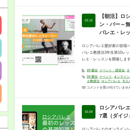
ー
レ
ワ
も
【朝活】ロシ
実
03.16
践
ン・バー～
ロ
シ
バレエ・レ
ア
バ
レ
ロシアバレエ愛好家の皆様へ
エ
バレエ教授法3年生第10レ
の
美
レエ・レッスンを開催します
し
さ
の
DF通信
,
イベント・講習会
,
オ
秘
DF通信
,
イベント
,
オンライン
密
エ教授法
,
ロシアバレエ
,
大人
／
【朝
【朝
コメントを受け付けていませ
活】
活】
3
ロ
年
シ
生
ア
ロシアバレエ
第
バ
03.09
10
レ
7選（ダイジ
レ
エ
ッ
3
ス
年
ロシアバレエのオンライン
ン・
生