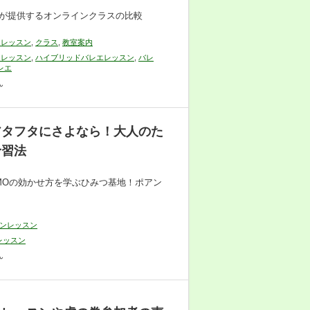
FUNが提供するオンラインクラスの比較
ンレッスン
,
クラス
,
教室案内
ンレッスン
,
ハイブリッドバレエレッスン
,
バレ
レエ
ん
アタフタにさよなら！大人のた
予習法
LMOの効かせ方を学ぶひみつ基地！ポアン
ンレッスン
レッスン
ん