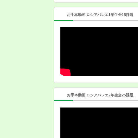
お手本動画 ロシアバレエ1年生全15課題
お手本動画 ロシアバレエ2年生全25課題