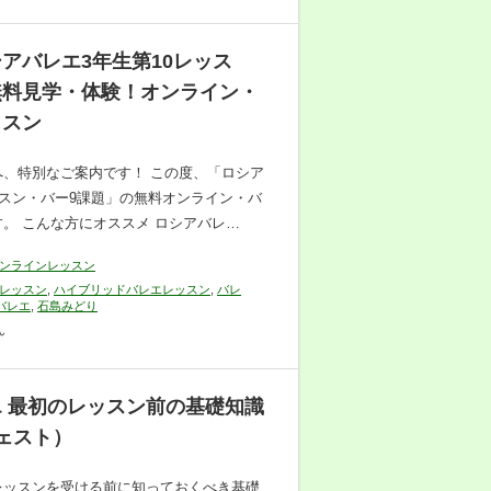
アバレエ3年生第10レッス
無料見学・体験！オンライン・
ッスン
、特別なご案内です！ この度、「ロシア
ッスン・バー9課題」の無料オンライン・バ
。 こんな方にオススメ ロシアバレ…
ンラインレッスン
レッスン
,
ハイブリッドバレエレッスン
,
バレ
バレエ
,
石島みどり
ん
 最初のレッスン前の基礎知識
ェスト）
レッスンを受ける前に知っておくべき基礎