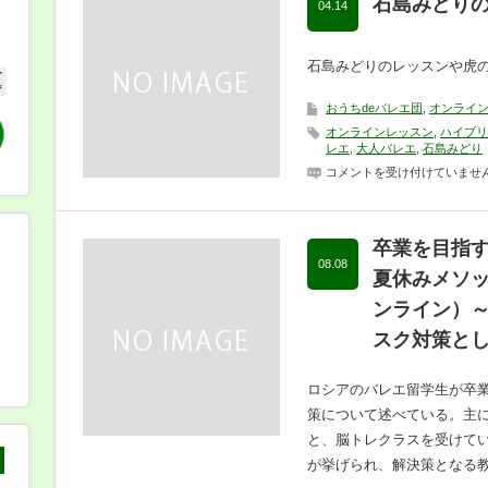
石島みどり
04.14
タ
フ
タ
に
石島みどりのレッスンや虎
さ
よ
おうちdeバレエ団
,
オンライ
な
ら！
オンラインレッスン
,
ハイブリ
大
レエ
,
大人バレエ
,
石島みどり
人
石
コメントを受け付けていませ
の
島
た
み
め
ど
の
り
バ
卒業を目指
の
レ
08.08
レ
エ
夏休みメソ
ッ
予
ス
習
ンライン）
ン
法
や
スク対策と
は
虎
の
巻
ロシアのバレエ留学生が卒
参
策について述べている。主
加
者
と、脳トレクラスを受けて
の
が挙げられ、解決策となる
声
は