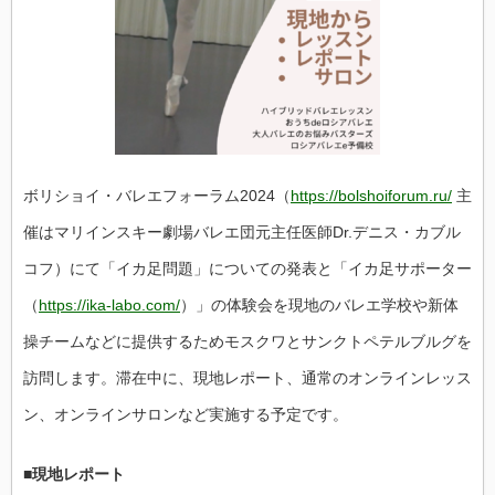
記
念
現
地
か
ら
レ
ポ
ー
ト
視
ボリショイ・バレエフォーラム2024（
https://bolshoiforum.ru/
主
聴
の
催はマリインスキー劇場バレエ団元主任医師Dr.デニス・カブル
ご
案
内
コフ）にて「イカ足問題」についての発表と「イカ足サポーター
は
（
https://ika-labo.com/
）」の体験会を現地のバレエ学校や新体
操チームなどに提供するためモスクワとサンクトペテルブルグを
訪問します。滞在中に、現地レポート、通常のオンラインレッス
ン、オンラインサロンなど実施する予定です。
■現地レポート