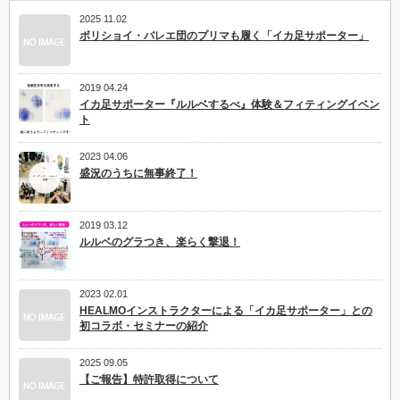
現
2025 11.02
地
ボリショイ・バレエ団のプリマも履く「イカ足サポーター」
か
ら
レ
ポ
2019 04.24
ー
イカ足サポーター『ルルベするべ』体験＆フィティングイベン
ト
ト
視
聴
の
2023 04.06
ご
盛況のうちに無事終了！
案
内
は
2019 03.12
ルルベのグラつき、楽らく撃退！
2023 02.01
HEALMOインストラクターによる「イカ足サポーター」との
初コラボ・セミナーの紹介
2025 09.05
【ご報告】特許取得について