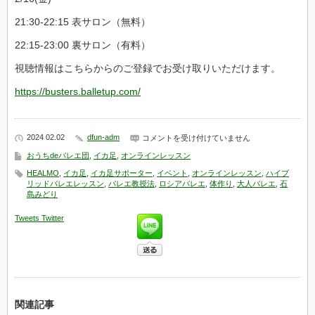
21:30-22:15 表サロン（無料）
22:15-23:00 裏サロン（有料）
視聴情報はこちらからのご登録でお受け取りいただけます。
https://busters.balletup.com/
2024 02.02
dfun-adm
ボ
コメントを受け付けていません
リ
おうちdeバレエ団
,
イカ足
,
オンラインレッスン
シ
ョ
HEALMO
,
イカ足
,
イカ足サポーター
,
イベント
,
オンラインレッスン
,
ハイブ
イ・
リッドバレエレッスン
,
バレエ教授法
,
ロシアバレエ
,
体作り
,
大人バレエ
,
石
バ
島みどり
レ
エ
Tweets
Twitter
フ
ォ
ー
ラ
ム
2024
参
加
関連記事
記
念