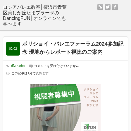
rss
twitter
facebo
ボリショイ・バレエフォーラム2024参加記
02.02
念 現地からレポート視聴のご案内
dfun-adm
ボ
コメントを受け付けていません
リ
この記事は1分で読めます
シ
ョ
イ・
バ
レ
エ
フ
ォ
ー
ラ
ム
2024
参
加