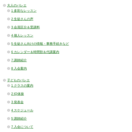
大人のバレエ
1 多彩なレッスン
2 生徒さんの声
3 会員区分＆受講料
4 個人レッスン
5 生徒さん向けの情報・事務手続きなど
6 カレンダー＆時間割＆代講案内
7 講師紹介
8 入会案内
子どものバレエ
1 クラスの案内
2 IQ体操
3 発表会
4 スケジュール
5 講師紹介
7 入会について