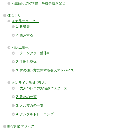
7 生徒向けの情報・事務手続きなど
体づくり
イカ足サポーター
1. 投稿集
2. 購入する
バレエ整体
1. ターンアウト整体®
2. 甲出し整体
3. 体の使い方に関する個人アドバイス
オンライン教材で学ぶ
1. 大人バレエのお悩みバスターズ
2. 教材の一覧
3. メルマガの一覧
4. アンクルトレーニング
時間割＆アクセス