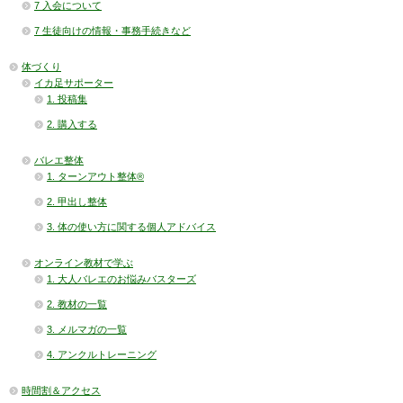
7 入会について
7 生徒向けの情報・事務手続きなど
体づくり
イカ足サポーター
1. 投稿集
2. 購入する
バレエ整体
1. ターンアウト整体®
2. 甲出し整体
3. 体の使い方に関する個人アドバイス
オンライン教材で学ぶ
1. 大人バレエのお悩みバスターズ
2. 教材の一覧
3. メルマガの一覧
4. アンクルトレーニング
時間割＆アクセス