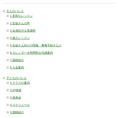
大人のバレエ
1 多彩なレッスン
2 生徒さんの声
3 会員区分＆受講料
4 個人レッスン
5 生徒さん向けの情報・事務手続きなど
6 カレンダー＆時間割＆代講案内
7 講師紹介
8 入会案内
子どものバレエ
1 クラスの案内
2 IQ体操
3 発表会
4 スケジュール
5 講師紹介