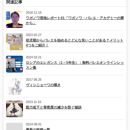
関連記事
ク
レ
ッ
2018 12.16
ス
ワガノワ現地レポート01「ワガノワ・バレエ・アカデミーの寮
ン】
から」
は
2023 02.27
幼児期からバレエを始めるとどんな良いことがある？メリット
4つをご紹介！
2024 03.21
ロシアのエレガンス（1～5年生）：無料バレエオンラインレッ
スン集
2017 06.25
ヴィシニョーワの嘆き
2023 11.15
筋力低下と骨密度の減少を防ぐ秘訣
2014 09.01
最新の投稿一覧