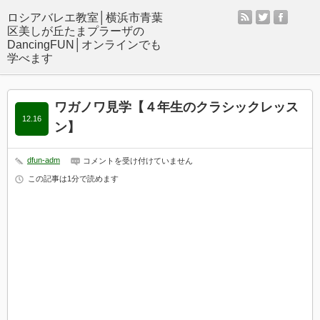
rss
twitter
facebo
ワガノワ見学【４年生のクラシックレッス
12.16
ン】
dfun-adm
ワ
コメントを受け付けていません
ガ
この記事は1分で読めます
ノ
ワ
見
学
【４
年
生
の
ク
ラ
シ
ッ
ク