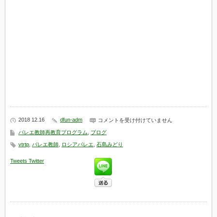
レ
ッ
ス
ン】
は
2018 12.16
dfun-adm
ワ
コメントを受け付けていません
ガ
バレエ教師再教育プログラム
,
ブログ
ノ
ワ
vtrtp
,
バレエ教師
,
ロシアバレエ
,
石島みどり
見
学
Tweets
Twitter
【４
年
生
の
ク
ラ
シ
ッ