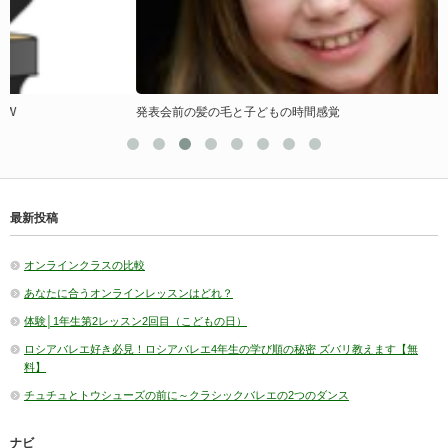
発表会前の髪の毛と子どもの時間感覚
最新投稿
オンラインクラスの比較
あなたに合うオンラインレッスンはどれ？
体験│1年生第2レッスン2回目（こどもの日）
ロシアバレエ好き必見！ロシアバレエ4年生の学び順の秘密 ズバリ教えます【無
料】
チュチュとトウシューズの前に～クラシックバレエの2つのダンス
ナビ