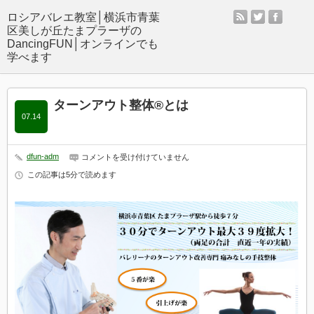
rss
twitter
facebo
ターンアウト整体®とは
07.14
dfun-adm
タ
コメントを受け付けていません
ー
この記事は5分で読めます
ン
ア
ウ
ト
整
体
®
と
は
は