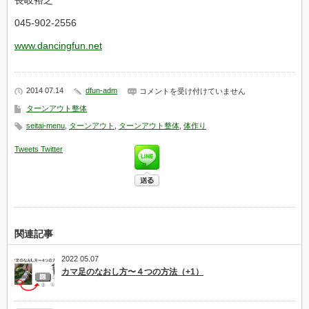
長岐裕之
045-902-2556
www.dancingfun.net
2014 07.14
dfun-adm
タ
コメントを受け付けていません
ー
ターンアウト整体
ン
ア
seitai-menu
,
ターンアウト
,
ターンアウト整体
,
体作り
ウ
ト
Tweets
Twitter
整
体
®
と
は
は
関連記事
2022 05.07
カマ足のなおし方〜４つの方法（+1）