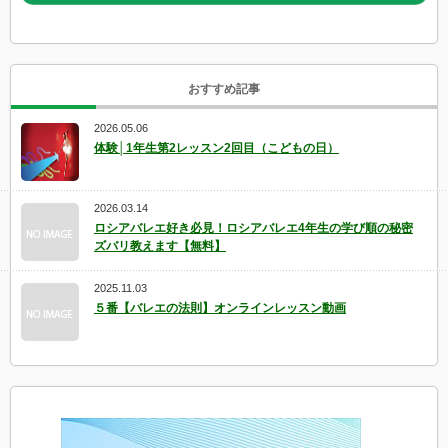
おすすめ記事
2026.05.06
体験│1年生第2レッスン2回目（こどもの日）
2026.03.14
ロシアバレエ好き必見！ロシアバレエ4年生の学び順の秘密
ズバリ教えます【無料】
2025.11.03
５番【バレエの法則】オンラインレッスン動画