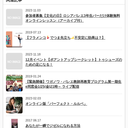
関連記事
ア
バ
2023 11.03
レ
参加者募集【文化の日】ロシアバレエ3年生バーだけ体験無料
エ
オンラインレッスン（アーカイブ付）
3
年
生
2019 07.13
第
1
【フラメンコ
でつま先立ち
不安定に効果は？】
先
取
り
体
2023 11.18
験
12月イベント【ポアントアップシークレット】トゥシューズの
に
ための足になる！
つ
い
て
2019 01.24
は
【緊急開催】ワガノワ・バレエ教師再教育プログラム第一期生
e同窓会1/25(金)21時～ ライブ配信
2023 02.03
オンライン版「パーフェクト・ルルベ」
2017 06.17
あなたが一瞬でジゼルになれる方法