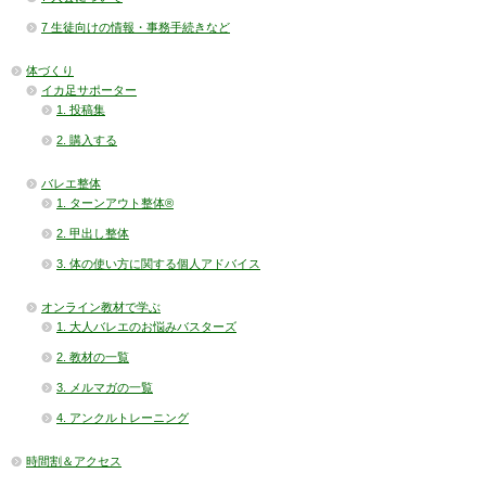
7 生徒向けの情報・事務手続きなど
体づくり
イカ足サポーター
1. 投稿集
2. 購入する
バレエ整体
1. ターンアウト整体®
2. 甲出し整体
3. 体の使い方に関する個人アドバイス
オンライン教材で学ぶ
1. 大人バレエのお悩みバスターズ
2. 教材の一覧
3. メルマガの一覧
4. アンクルトレーニング
時間割＆アクセス