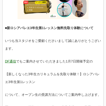
バ
レ
エ
3
年
生
第
1
■新ロシアバレエ3年生第1レッスン無料先取り体験について
先
取
り
いつも当スタジオをご愛顧くださいまして誠にありがとうござい
体
験
に
ま
す。
つ
い
て
DF通信
でもご案内させていただきました1月7日開催予定の
は
【新しくなった3年生カリキュラムを先取り体験！】
ロシアバレ
エ3年生第1レッスン
について、オープン生の受講方法についてご案内申し上げます。