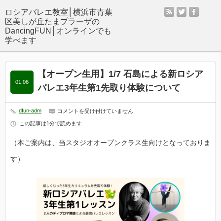
rss
twitter
facebo
【オープン生用】1/7 石島による新ロシア
01.06
バレエ3年生第1先取り体験について
dfun-adm
【オ
コメントを受け付けていません
ー
この記事は1分で読めます
プ
ン
生
（本ご案内は、
当スタジオオープンクラス生向けとなっておりま
用】
1/7
す）
石
島
に
よ
る
新
ロ
シ
ア