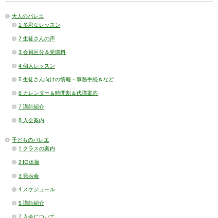
大人のバレエ
1 多彩なレッスン
2 生徒さんの声
3 会員区分＆受講料
4 個人レッスン
5 生徒さん向けの情報・事務手続きなど
6 カレンダー＆時間割＆代講案内
7 講師紹介
8 入会案内
子どものバレエ
1 クラスの案内
2 IQ体操
3 発表会
4 スケジュール
5 講師紹介
7 入会について