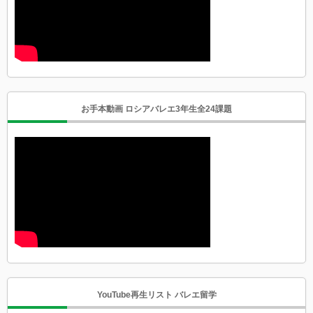
お手本動画 ロシアバレエ3年生全24課題
YouTube再生リスト バレエ留学