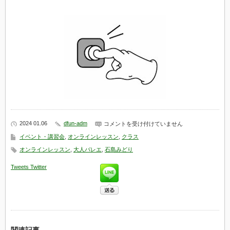
2024 01.06
dfun-adm
【オ
コメントを受け付けていません
ー
イベント・講習会
,
オンラインレッスン
,
クラス
プ
ン
オンラインレッスン
,
大人バレエ
,
石島みどり
生
用】
Tweets
Twitter
1/7
石
島
に
よ
る
新
ロ
シ