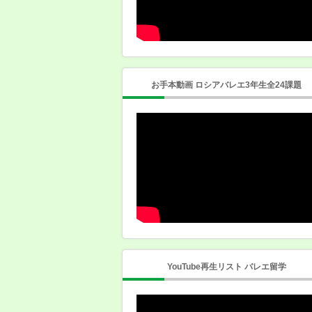
お手本動画 ロシアバレエ3年生全24課題
YouTube再生リスト バレエ留学