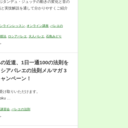
学ぶタンデュ・ジュッテの動きの変化と音の
画と実技解説を通して分かりやすくご紹介
ンラインレッスン
,
オンライン講座
,
バレエの
授法
,
ロシアバレエ
,
大人バレエ
,
石島みどり
ん
の近道、1日一通100の法則を
シアバレエの法則メルマガ 3
キャンペーン！
受け取りいただけます。
usoku …
・講習会
,
バレエの法則
ん