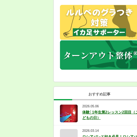
おすすめ記事
2026.05.06
体験│1年生第2レッスン2回目（
どもの日）
2026.03.14
ロシアバレエ好き必見！ロシア