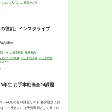
バレエ
,
大人バレエ
,
石島みどり
ん
師の役割」インスタライブ
4Bo6j0Be/…
則
,
バレエ教室経営
,
教室案内
バレエがお仕事
,
バレエの法則
,
バレエ教師
,
島みどり
ん
3年生 お手本動画全24課題
スン(4月)の全24課題リスト 各課題別にお
おき、生徒さんには予習動画として見てい