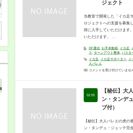
ジェクト
当教室で開発した「イカ足
ロジェクトへの支援を募集し
得に入手していただけます。
いただけます。 …
DF通信
,
お手本動画
,
イカ足
,
ス
,
ターンアウト整体
,
バスタ
イカ足
,
イカ足サポーター
,
イ
人バレエ
ク
コメントを受け付けていませ
ラ
ウ
ド
フ
【秘伝】大
ァ
02.05
ン
ン・タンデ
デ
ィ
ブ付）
ン
グ
開
【秘伝】大人バレエの虎の巻
催
ン・タンデュ・ジュッテ完
中！
4