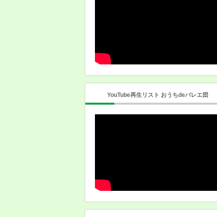
YouTube再生リスト おうちdeバレエ団