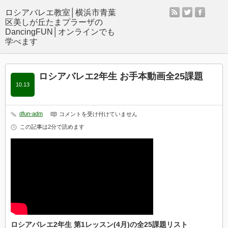
rss
twitter
facebo
ロシアバレエ2年生 お手本動画全25課題
10.13
dfun-adm
ロ
コメントを受け付けていません
シ
この記事は2分で読めます
ア
バ
レ
エ
2
年
生
お
手
本
動
画
全
ロシアバレエ2年生 第1レッスン(4月)の全25課題リスト
25