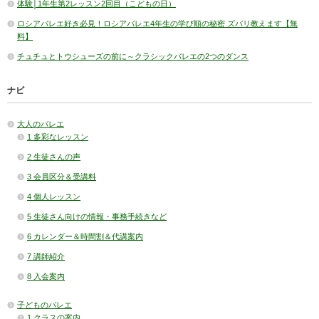
体験│1年生第2レッスン2回目（こどもの日）
ロシアバレエ好き必見！ロシアバレエ4年生の学び順の秘密 ズバリ教えます【無
料】
チュチュとトウシューズの前に～クラシックバレエの2つのダンス
ナビ
大人のバレエ
1 多彩なレッスン
2 生徒さんの声
3 会員区分＆受講料
4 個人レッスン
5 生徒さん向けの情報・事務手続きなど
6 カレンダー＆時間割＆代講案内
7 講師紹介
8 入会案内
子どものバレエ
1 クラスの案内