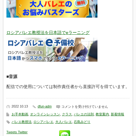
ロシアバレエ教授法を日本語でeラーニング
■音源
配信での使用については制作責任者から直接許可を得ています。
2022 10.13
dfun-adm
ロ
コメントを受け付けていません
シ
お手本動画
,
オンラインレッスン
,
クラス
,
バレエの法則
,
教室案内
,
新着情報
ア
バ
バレエ教授法
,
ロシアバレエ
,
大人バレエ
,
石島みどり
レ
エ
Tweets
Twitter
2