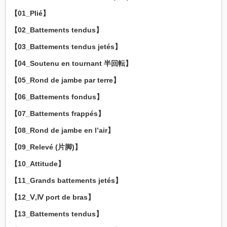
課
【01_Plié】
題
は
【02_Battements tendus】
【03_Battements tendus jetés】
【04_Soutenu en tournant 半回転】
【05_Rond de jambe par terre】
【06_Battements fondus】
【07_Battements frappés】
【08_Rond de jambe en l’air】
【09_Relevé (片脚)】
【10_Attitude】
【11_Grands battements jetés】
【12_Ⅴ,Ⅳ port de bras】
【13_Battements tendus】