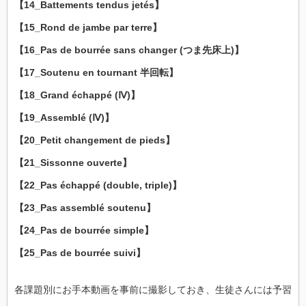
【14_Battements tendus jetés】
【15_Rond de jambe par terre】
【16_Pas de bourrée sans changer (つま先床上)】
【17_Soutenu en tournant 半回転】
【18_Grand échappé (Ⅳ)】
【19_Assemblé (Ⅳ)】
【20_Petit changement de pieds】
【21_Sissonne ouverte】
【22_Pas échappé (double, triple)】
【23_Pas assemblé soutenu】
【24_Pas de bourrée simple】
【25_Pas de bourrée suivi】
各課題別にお手本動画を事前に撮影しておき、生徒さんには予習