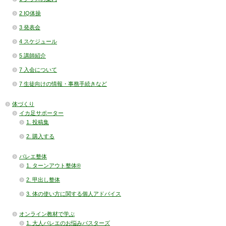
2 IQ体操
3 発表会
4 スケジュール
5 講師紹介
7 入会について
7 生徒向けの情報・事務手続きなど
体づくり
イカ足サポーター
1. 投稿集
2. 購入する
バレエ整体
1. ターンアウト整体®
2. 甲出し整体
3. 体の使い方に関する個人アドバイス
オンライン教材で学ぶ
1. 大人バレエのお悩みバスターズ