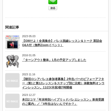
年
生
お
手
本
動
画
関連記事
全
25
課
2023 05.03
題
【GWだよ！全員集合】バレエ脱線レッスン＆トーク 茶話会
は
Q&A付（無料Zoomイベント）
2016 01.05
「ターンアウト整体」1月の予定アップしました
2023 11.16
【朝活ロシアバレエ参加者募集】2年生バーのビフォーアフタ
ー（第1と第12レッスンをステップ別に比較）体験無料オンラ
インレッスン。11/23(木祝)朝7時開催
2023 12.27
本日2コマ「年末特別ハイブリッドバレエレッスン」単発受講
のご案内」／「4年生はないんですか？」