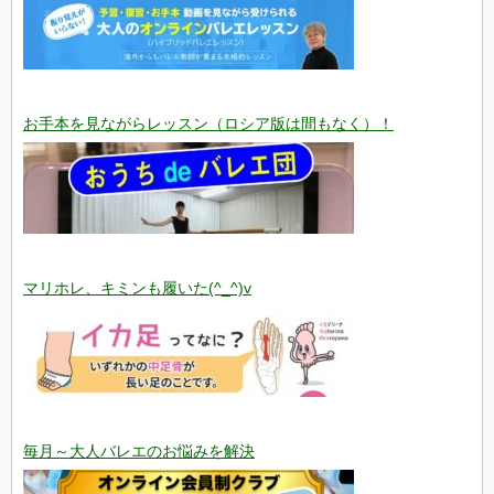
お手本を見ながらレッスン（ロシア版は間もなく）！
マリホレ、キミンも履いた(^_^)v
毎月～大人バレエのお悩みを解決