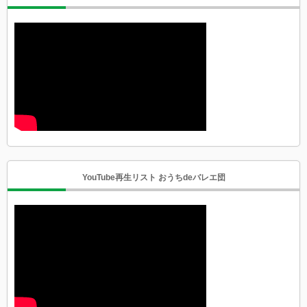
YouTube再生リスト おうちdeバレエ団