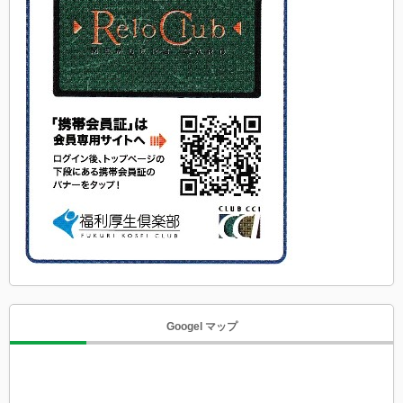
Googel マップ