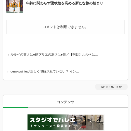
年齢に関わらず柔軟性を高める新たな旅の始まり
コメントは利用できません。
ルルベの高さは●筋プリエの深さは●骨／【明日】ルルベは…
demi-pointeが正しく理解されていない？ イン…
RETURN TOP
コンテンツ