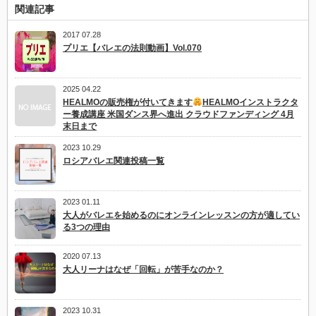
ブ
関連記事
は
2017 07.28
プリエ【バレエの法則動画】Vol.070
2025 04.22
HEALMOの販売権が付いてきます
HEALMOインストラクタ
ー養成講座 米国ダンス界へ進出 クラウドファンディング 4月
末日まで
2023 10.29
ロシアバレエ関連投稿一覧
2023 01.11
大人がバレエを始めるのにオンラインレッスンの方が適してい
る3つの理由
2020 07.13
大人リーナはなぜ「回転」が苦手なのか？
2023 10.31