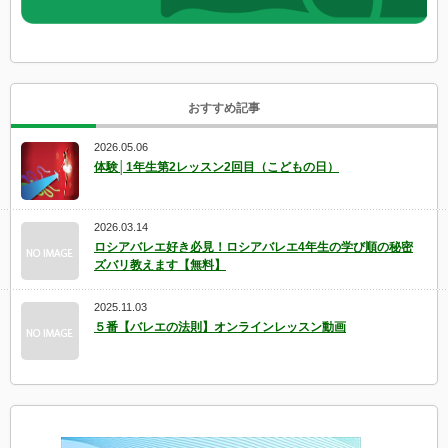
おすすめ記事
2026.05.06
体験│1年生第2レッスン2回目（こどもの日）
2026.03.14
ロシアバレエ好き必見！ロシアバレエ4年生の学び順の秘密
ズバリ教えます【無料】
2025.11.03
５番【バレエの法則】オンラインレッスン動画