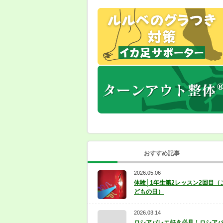
おすすめ記事
2026.05.06
体験│1年生第2レッスン2回目（
どもの日）
2026.03.14
ロシアバレエ好き必見！ロシア