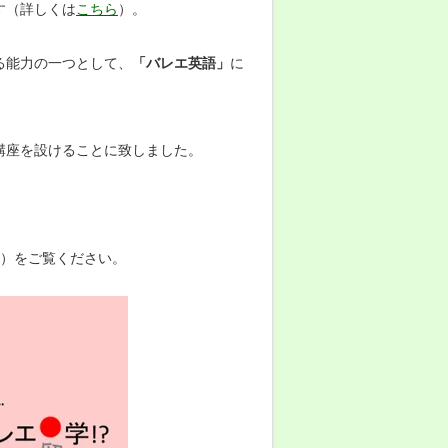
す（詳しくは
こちら
）。
る能力の一つとして、
「バレエ英語」
に
講座を設けることに致しました。
分）をご覧ください。