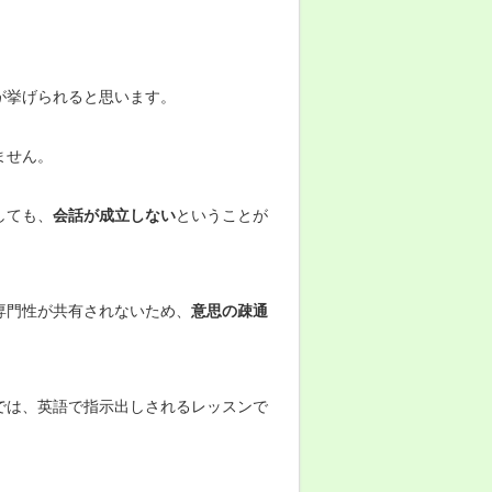
が挙げられると思います。
ません。
しても、
会話が成立しない
ということが
専門性が共有されないため、
意思の疎通
では、英語で指示出しされるレッスンで