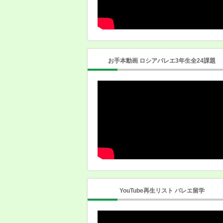
お手本動画 ロシアバレエ3年生全24課題
YouTube再生リスト バレエ留学