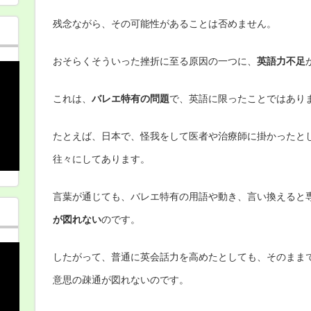
残念ながら、その可能性があることは否めません。
おそらくそういった挫折に至る原因の一つに、
英語力不足
これは、
バレエ特有の問題
で、英語に限ったことではあり
たとえば、日本で、怪我をして医者や治療師に掛かったと
往々にしてあります。
言葉が通じても、バレエ特有の用語や動き、言い換えると
が図れない
のです。
したがって、普通に英会話力を高めたとしても、そのまま
意思の疎通が図れないのです。