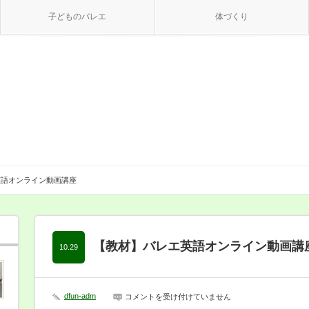
子どものバレエ
体づくり
英語オンライン動画講座
【教材】バレエ英語オンライン動画講
10.29
dfun-adm
【教
コメントを受け付けていません
材】