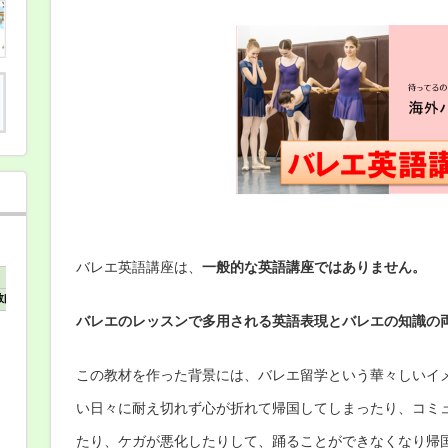
バ
レ
エ
英
語
オ
ン
ラ
イ
ン
動
画
講
座
は
バレエ英語講座は、
一般的な英語講座ではありません。
バレエのレッスンで多用される英語表現とバレエの知識の
この教材を作った背景には、バレエ留学という華々しいイ
い日々に耐え切れず心が折れて帰国してしまったり、コミ
たり、ケガが悪化したりして、踊ることができなくなり帰