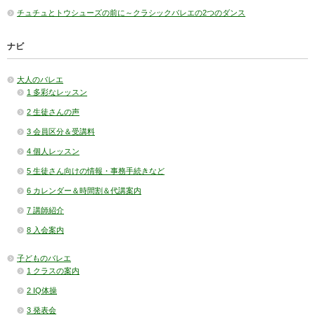
チュチュとトウシューズの前に～クラシックバレエの2つのダンス
ナビ
大人のバレエ
1 多彩なレッスン
2 生徒さんの声
3 会員区分＆受講料
4 個人レッスン
5 生徒さん向けの情報・事務手続きなど
6 カレンダー＆時間割＆代講案内
7 講師紹介
8 入会案内
子どものバレエ
1 クラスの案内
2 IQ体操
3 発表会