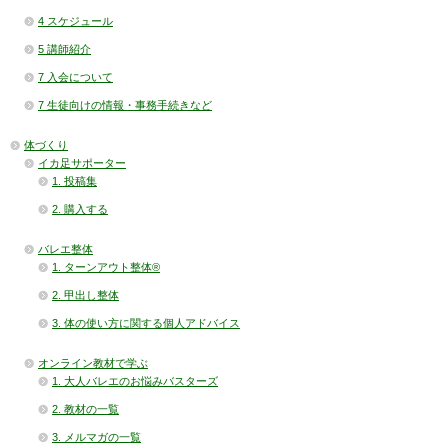
4 スケジュール
5 講師紹介
7 入会について
7 生徒向けの情報・事務手続きなど
体づくり
イカ足サポーター
1. 投稿集
2. 購入する
バレエ整体
1. ターンアウト整体®
2. 甲出し整体
3. 体の使い方に関する個人アドバイス
オンライン教材で学ぶ
1. 大人バレエのお悩みバスターズ
2. 教材の一覧
3. メルマガの一覧