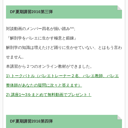
DF夏期講習2016第三弾
対談動画のメンバー四名が揃い踏み^^;
『解剖学をバレエに生かす極意と鍛錬』
解剖学の知識は増えたけど踊りに生かせていない、とはもう言わ
せません。
本講習から２つのオンライン教材ができました。
1) トークバトル（バレエトレーナー２名、バレエ教師、バレエ
整体師があなたの疑問に次々と答えます）
2) 講座1〜3をまとめて無料動画でプレゼント！
DF夏期講習2016第四弾