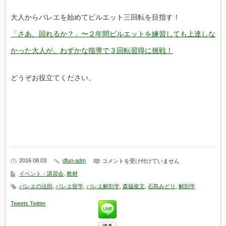
大人からバレエを始めてピルエット三回転を目指す！
「さあ、回れるか？」〜２年間ピルエットを練習しても上達しな
かった大人が、わずかな指導で３回転習得に挑戦！
どうぞお役立てください。
2016 08.03
dfun-adm
四
コメントを受け付けていません
つ
イベント・講習会
,
教材
の
夏
バレエの法則
,
バレエ留学
,
バレエ解剖学
,
森脇俊文
,
石島みどり
,
解剖学
期
講
Tweets
Twitter
習
の
ご