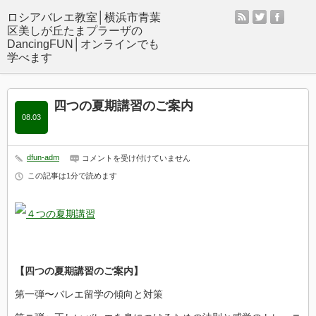
rss
twitter
facebo
四つの夏期講習のご案内
08.03
dfun-adm
四
コメントを受け付けていません
つ
この記事は1分で読めます
の
夏
期
講
習
の
ご
案
内
【四つの夏期講習のご案内】
は
第一弾〜バレエ留学の傾向と対策