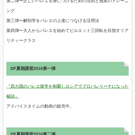
第ニ弾〜正しいバレエを身につけるための法則と感覚のトレーニ
ング
第三弾〜解剖学をバレエの上達につなげる活用法
第四弾〜大人からバレエを始めてピルエット三回転を目指すリア
リティークラス
DF夏期講習2016第一弾
『四カ国のバレエ留学を制覇しロシアでプロバレリーナになった
秘訣』
アドバイスタイムの動画の販売中。
DF夏期講習2016第二弾