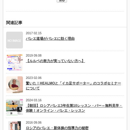
案
内
は
関連記事
2017 02.15
バレエ道場がバレエに効く理由
2019 09.08
【ルルベの努力が実っていない方へ】
2023 02.06
驚いた！HEALMOと「イカ足サポーター」のコラボセミナー
について
2024 03.16
【朝活】ロシアバレエ3年生第10レッスン・バー～無料見学・
体験！オンライン・バレエ・レッスン
2016 09.06
ロシアのバレエ・新体操の指導力の秘密