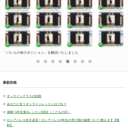
「バレエの体のポジション」を解説いたしました
最新投稿
オンラインクラスの比較
あなたに合うオンラインレッスンはどれ？
体験│1年生第2レッスン2回目（こどもの日）
ロシアバレエ好き必見！ロシアバレエ4年生の学び順の秘密 ズバリ教えます【無
料】