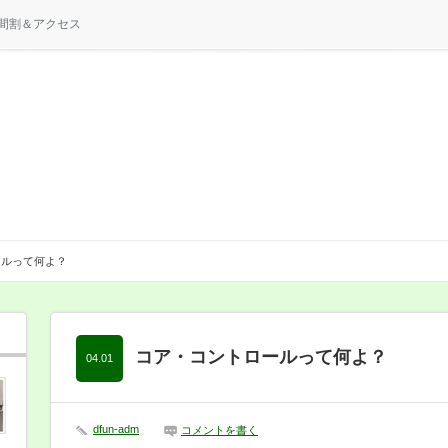
間割＆アクセス
ールって何よ？
コア・コントロールって何よ？
04.01
dfun-adm
コメントを書く