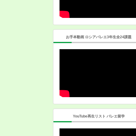
お手本動画 ロシアバレエ3年生全24課題
YouTube再生リスト バレエ留学