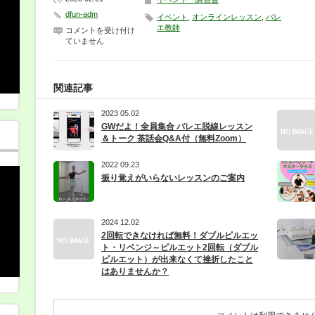
dfun-adm
イベント
,
オンラインレッスン
,
バレ
エ教師
バ
コメントを受け付け
レ
ていません
エ
教
師・
ダ
関連記事
ン
ス
2023 05.02
教
師
GWだよ！全員集合 バレエ脱線レッスン
は
＆トーク 茶話会Q&A付（無料Zoom）
じ
め
2022 09.23
て
の
振り覚えがいらないレッスンのご案内
オ
ン
ラ
イ
2024 12.02
ン
2回転できなければ無料！ダブルピルエッ
レ
ト・リベンジ～ピルエット2回転（ダブル
ッ
ピルエット）が出来なくて挫折したこと
ス
はありませんか？
ン
や
り
方
相