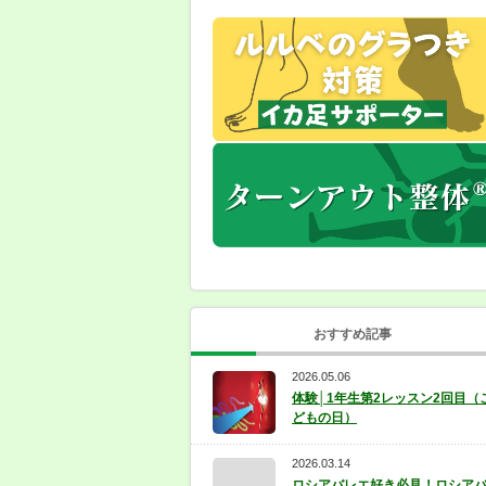
おすすめ記事
2026.05.06
体験│1年生第2レッスン2回目（
どもの日）
2026.03.14
ロシアバレエ好き必見！ロシア