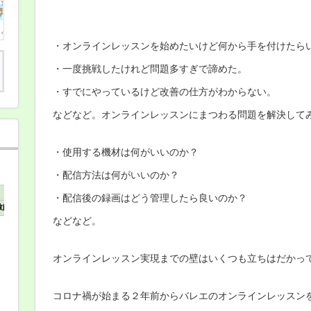
レ
エ
教
師・
ダ
・オンラインレッスンを始めたいけど何から手を付けたら
ン
ス
・一度挑戦したけれど問題多すぎで諦めた。
教
師
・すでにやっているけど改善の仕方がわからない。
は
じ
などなど。オンラインレッスンにまつわる問題を解決して
め
て
の
オ
・使用する機材は何がいいのか？
ン
ラ
・配信方法は何がいいのか？
イ
ン
・配信後の録画はどう管理したら良いのか？
レ
ッ
ス
などなど。
ン
や
り
オンラインレッスン実現までの壁はいくつも立ちはだかっ
方
相
談
会
コロナ禍が始まる２年前からバレエのオンラインレッスンを
は