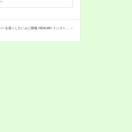
ん。
ベ を高くしたい人に朗報 HEALMO インスト…