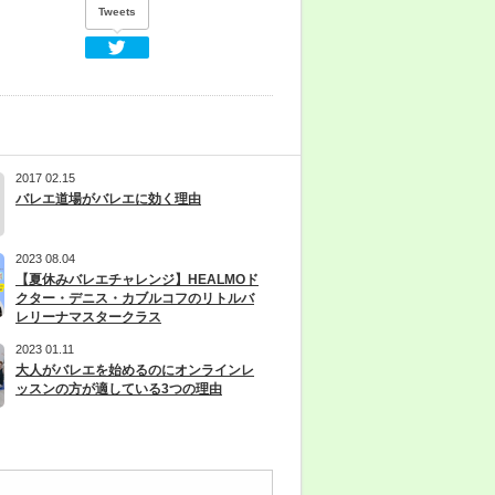
Tweets
Twitter
2017 02.15
バレエ道場がバレエに効く理由
2023 08.04
【夏休みバレエチャレンジ】HEALMOド
クター・デニス・カブルコフのリトルバ
レリーナマスタークラス
2023 01.11
大人がバレエを始めるのにオンラインレ
ッスンの方が適している3つの理由