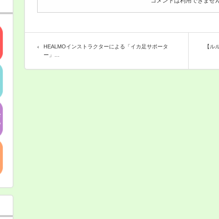
コメントは利用できませ
談
会
は
HEALMOインストラクターによる「イカ足サポータ
【ルル
ー」…