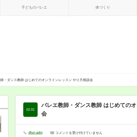
子どものバレエ
体づくり
師・ダンス教師 はじめてのオンラインレッスン やり方相談会
バレエ教師・ダンス教師 はじめてのオ
02.01
会
dfun-adm
バ
コメントを受け付けていません