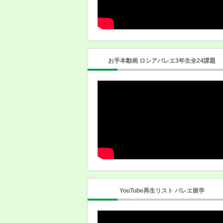
お手本動画 ロシアバレエ3年生全24課題
YouTube再生リスト バレエ留学