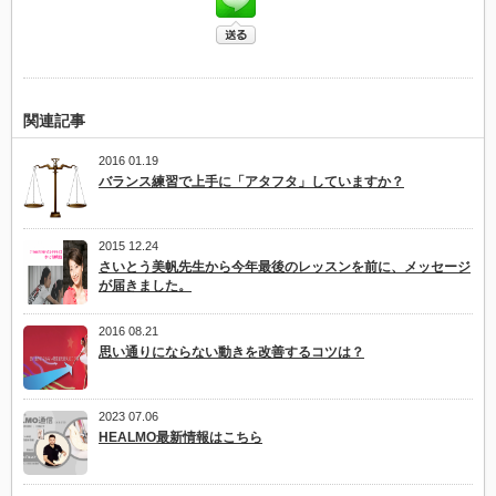
い
あ
な
た
へ
(股
関
節)
関連記事
(12/2/2000)
は
2016 01.19
バランス練習で上手に「アタフタ」していますか？
2015 12.24
さいとう美帆先生から今年最後のレッスンを前に、メッセージ
が届きました。
2016 08.21
思い通りにならない動きを改善するコツは？
2023 07.06
HEALMO最新情報はこちら