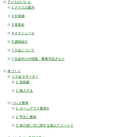
子どものバレエ
1 クラスの案内
2 IQ体操
3 発表会
4 スケジュール
5 講師紹介
7 入会について
7 生徒向けの情報・事務手続きなど
体づくり
イカ足サポーター
1. 投稿集
2. 購入する
バレエ整体
1. ターンアウト整体®
2. 甲出し整体
3. 体の使い方に関する個人アドバイス