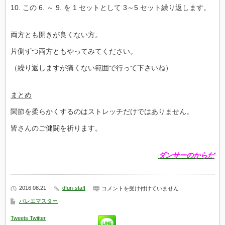
10. この 6. ～ 9. を 1 セットとして 3～5 セット繰り返します。
両方とも開きが良くない方。
片側ずつ両方ともやってみてください。
（繰り返しますが痛くない範囲で行って下さいね）
まとめ
関節を柔らかくするのはストレッチだけではありません。
皆さんのご健闘を祈ります。
ダンサーのからだ
2016 08.21
dfun-staff
か
コメントを受け付けていません
ら
バレエマスター
だ
の
Tweets
Twitter
固