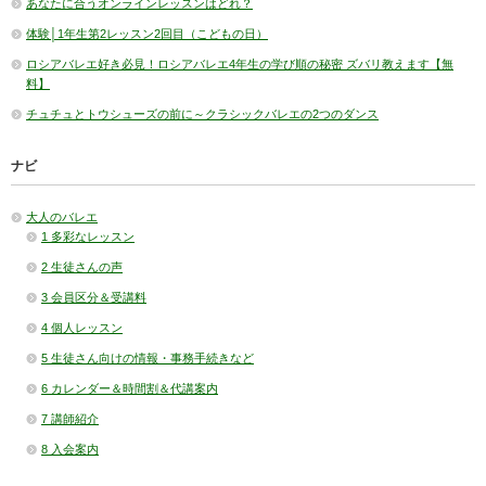
あなたに合うオンラインレッスンはどれ？
体験│1年生第2レッスン2回目（こどもの日）
ロシアバレエ好き必見！ロシアバレエ4年生の学び順の秘密 ズバリ教えます【無
料】
チュチュとトウシューズの前に～クラシックバレエの2つのダンス
ナビ
大人のバレエ
1 多彩なレッスン
2 生徒さんの声
3 会員区分＆受講料
4 個人レッスン
5 生徒さん向けの情報・事務手続きなど
6 カレンダー＆時間割＆代講案内
7 講師紹介
8 入会案内