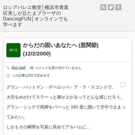
rss
twitter
facebo
からだの固いあなたへ (股関節)
08.21
(12/2/2000)
dfun-staff
か
コメントを受け付けていません
ら
この記事は2分で読めます
だ
の
固
グラン・バットマン・デベロッペ・ア・ラ・スゴンドで、
い
あ
大空をめがけてスラーっと脚が上がるってどんな感じだろう。
な
た
グラン・ジュテで両脚をパーっと 180 度に開いて空中で止まっ
へ
(股
てみたい。
関
節)
(12/2/2000)
しかもその瞬間を写真に収めてアルバムに…
は