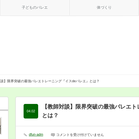
子どものバレエ
体づくり
談】限界突破の最強バレエトレーニング『イスdeバレエ』とは？
【教師対談】限界突破の最強バレエト
04.02
とは？
dfun-adm
【教
コメントを受け付けていません