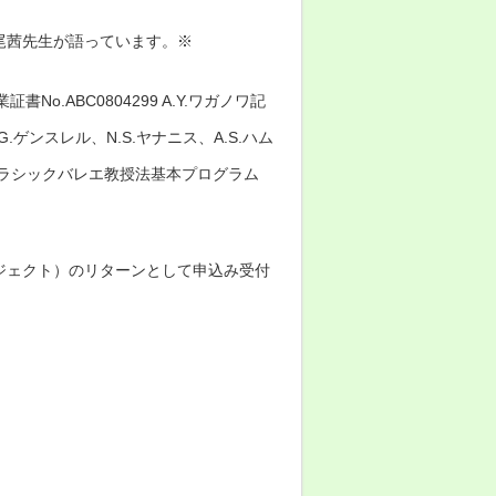
尾茜先生が語っています。※
書No.ABC0804299 A.Y.ワガノワ記
.ゲンスレル、N.S.ヤナニス、A.S.ハム
ラシックバレエ教授法基本プログラム
ジェクト）のリターンとして申込み受付