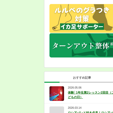
おすすめ記事
2026.05.06
体験│1年生第2レッスン2回目（
どもの日）
2026.03.14
ロシアバレエ好き必見！ロシア