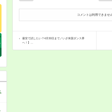
エ』
と
は？
は
コメントは利用できませ
最安で試したい？4月30日まで／いざ米国ダンス界
へ！】…
こ
バ