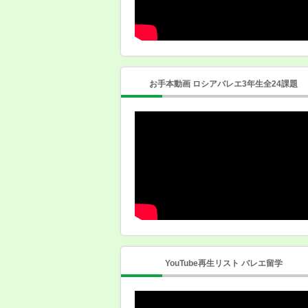
お手本動画 ロシアバレエ3年生全24課題
YouTube再生リスト バレエ留学