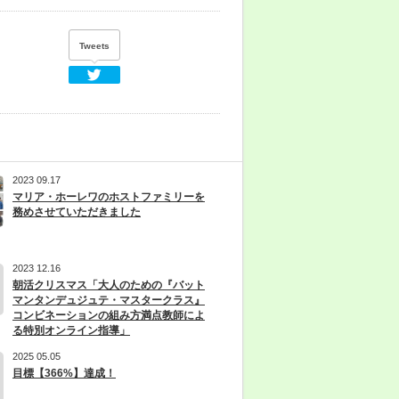
Tweets
Twitter
2023 09.17
マリア・ホーレワのホストファミリーを
務めさせていただきました
2023 12.16
朝活クリスマス「大人のための『バット
マンタンデュジュテ・マスタークラス』
コンビネーションの組み方満点教師によ
る特別オンライン指導」
2025 05.05
目標【366%】達成！