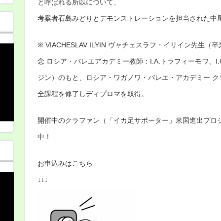
と呼ばれる所以について、
考案者石島みどりとデモンストレーションを担当された中
※ VIACHESLAV ILYIN ヴャチェスラフ・イリイン先生（卒業証
念 ロシア・バレエアカデミー教師：I.A.トラフィーモワ、I.G
ジン）のもと、ロシア・ワガノワ・バレエ・アカデミー ク
全課程を修了しディプロマを取得。
開催中のクラファン（「イカ足サポーター」米国進出プロ
中！
お申込みはこちら
↓↓↓