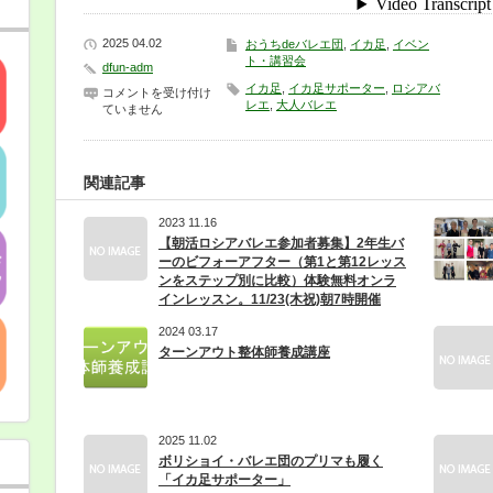
2025 04.02
おうちdeバレエ団
,
イカ足
,
イベン
ト・講習会
dfun-adm
イカ足
,
イカ足サポーター
,
ロシアバ
【教
コメントを受け付け
レエ
,
大人バレエ
師
ていません
対
談】
限
界
関連記事
突
破
2023 11.16
の
最
【朝活ロシアバレエ参加者募集】2年生バ
強
ーのビフォーアフター（第1と第12レッス
バ
ンをステップ別に比較）体験無料オンラ
レ
インレッスン。11/23(木祝)朝7時開催
エ
ト
2024 03.17
レ
ターンアウト整体師養成講座
ー
ニ
ン
グ
『イ
ス
2025 11.02
de
ボリショイ・バレエ団のプリマも履く
バ
「イカ足サポーター」
レ