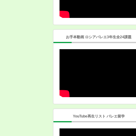
お手本動画 ロシアバレエ3年生全24課題
YouTube再生リスト バレエ留学