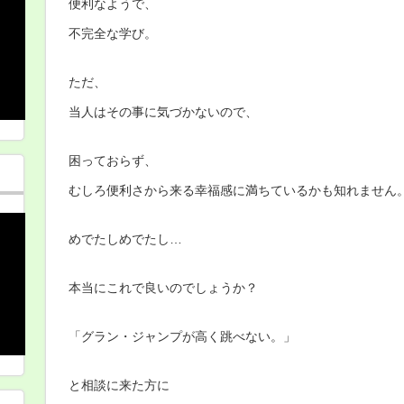
便利なようで、
不完全な学び。
ただ、
当人はその事に気づかないので、
困っておらず、
むしろ便利さから来る幸福感に満ちているかも知れません
めでたしめでたし…
本当にこれで良いのでしょうか？
「グラン・ジャンプが高く跳べない。」
と相談に来た方に