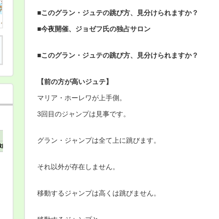
グ
■このグラン・ジュテの跳び方、見分けられますか？
ラ
ン・
ジ
■今夜開催、ジョゼフ氏の独占サロン
ュ
テ
の
■このグラン・ジュテの跳び方、見分けられますか？
跳
び
方、
見
【前の方が高いジュテ】
分
け
マリア・ホーレワが上手側。
ら
れ
3回目のジャンプは見事です。
ま
す
か？
は
グラン・ジャンプは全て上に跳びます。
それ以外が存在しません。
移動するジャンプは高くは跳びません。