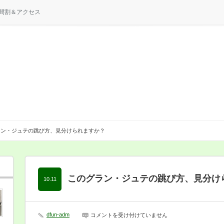
間割＆アクセス
ラン・ジュテの跳び方、見分けられますか？
このグラン・ジュテの跳び方、見分け
10.11
dfun-adm
こ
コメントを受け付けていません
の