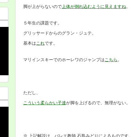
脚が上がらないので
上体が倒れ込むように見えますね
。
５年生の課題です。
グリッサードからのグラン・ジュテ。
基本は
これ
です。
マリインスキーでのホーレワのジャンプは
こちら
。
ただし、
こういう柔らかい子達
が脚を上げるので、無理がない。
※ 上記解説は、バレエ教師 石島みどりによるものです。