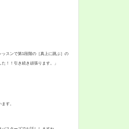
レッスンで第1段階の［真上に跳ぶ］
の
した！
！引き続き頑張ります。」
います。
はバスターズでお話ししますね。