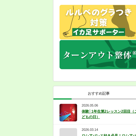
おすすめ記事
2026.05.06
体験│1年生第2レッスン2回目（
どもの日）
2026.03.14
ロシアバレエ好き必見！ロシア