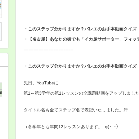
の
ス
テ
ッ
プ
分
か
・このステップ分かりますか？バレエのお手本動画クイズ
り
ま
・【名古屋】あなたの街でも「イカ足サポーター」
フィッ
す
か？
====================
バ
レ
エ
の
・このステップ分かりますか？バレエのお手本動画クイズ
お
手
本
先日、YouTubeに
動
画
第1～第3学年の第1レッスンの全課題動画をアップしまし
ク
イ
ズ
／
タイトル名も全てステップ名で表記いたしました。汗
【名
古
屋
開
（各学年とも年間12レッスンあります。_φ(･_･）
催】
イ