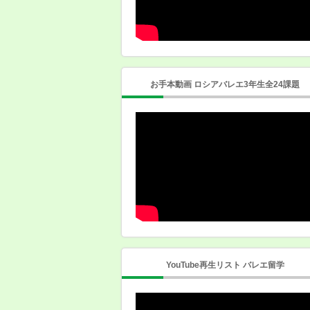
お手本動画 ロシアバレエ3年生全24課題
YouTube再生リスト バレエ留学