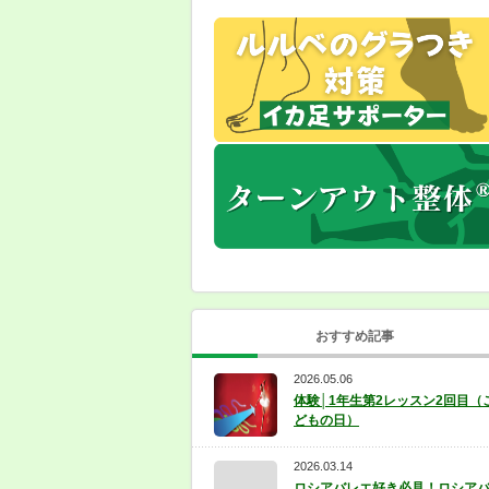
おすすめ記事
2026.05.06
体験│1年生第2レッスン2回目（
どもの日）
2026.03.14
ロシアバレエ好き必見！ロシア