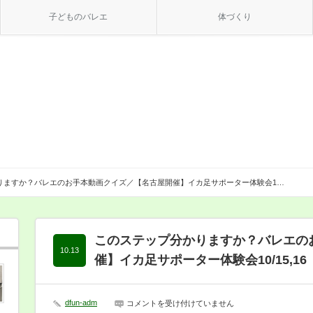
子どものバレエ
体づくり
りますか？バレエのお手本動画クイズ／【名古屋開催】イカ足サポーター体験会1…
このステップ分かりますか？バレエの
10.13
催】イカ足サポーター体験会10/15,16
dfun-adm
こ
コメントを受け付けていません