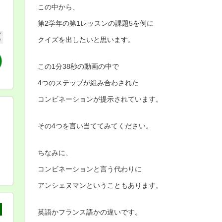
カ
この中から、
足
サ
第2学年の第1レッスンの課題5を例に
ポ
ー
タ
クイズを出したいと思います。
ー
体
験
この1分38秒の動画の中で
会
10/15,16
は
4つのステップが組み合わされた
コンビネーションが提示されています。
その4つを言い当ててみてください。
ちなみに、
コンビネーションと言う代わりに
アンシェヌマンということもあります。
英語かフランス語かの違いです。