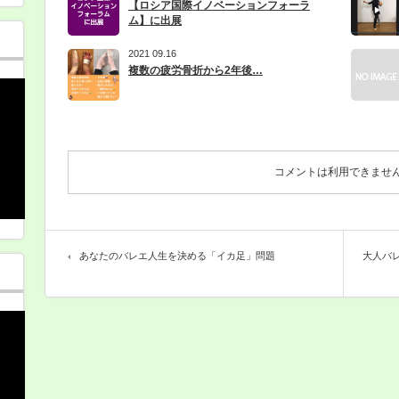
【ロシア国際イノベーションフォーラ
ム】に出展
2021 09.16
複数の疲労骨折から2年後…
コメントは利用できませ
あなたのバレエ人生を決める「イカ足」問題
大人バ