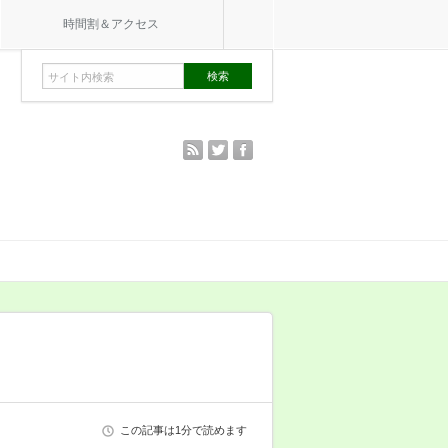
時間割＆アクセス
rss
twitter
facebook
この記事は1分で読めます