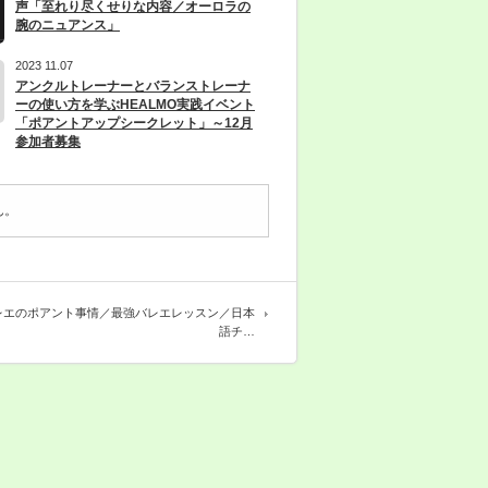
声「至れり尽くせりな内容／オーロラの
腕のニュアンス」
2023 11.07
アンクルトレーナーとバランストレーナ
ーの使い方を学ぶHEALMO実践イベント
「ポアントアップシークレット」～12月
参加者募集
ん。
レエのポアント事情／最強バレエレッスン／日本
語チ…