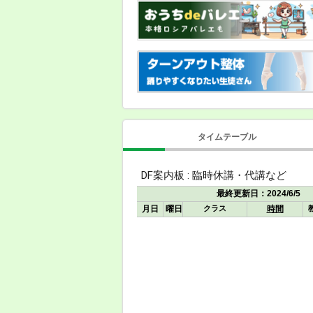
タイムテーブル