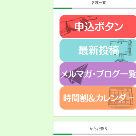
各種一覧
からだ作り