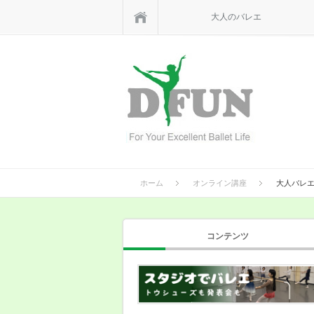
ホーム
大人のバレエ
ホーム
オンライン講座
大人バレ
コンテンツ