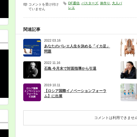
DF通信
,
バスターズ
,
体作り
,
大人バ
11/18
コメントを受け付け
上
レエ
ていません
体
の
可
動
関連記事
域
〈あ
り
2022 03.16
が
あなたのバレエ人生を決める「イカ足」
ち
問題
な
間
違
2022 11.16
い〉
石島 今月末で対面指導から引退
は
2019 10.11
【ロシア国際イノベーションフォーラ
ム】に出展
コメントは利用できませ