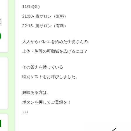
11/18(金)
21:30- 表サロン（無料）
22:15- 裏サロン（有料）
大人からバレエを始めた生徒さんの
上体・胸郭の可動域を広げるには？
その答えを持っている
特別ゲストをお呼びしました。
興味ある方は、
ボタンを押してご登録を！
↓↓↓