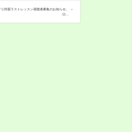
どり対面ラストレッスン視聴者募集のお知らせ。
11…