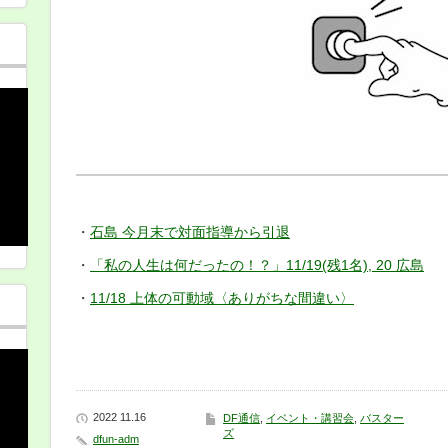
・
石島 今月末で対面指導から引退
・
「私の人生は何だったの！？」11/19(残1名), 20 広島
・
11/18 上体の可動域〈ありがちな間違い〉
2022 11.16
DF通信
,
イベント・講習会
,
バスター
ズ
dfun-adm