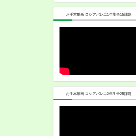
お手本動画 ロシアバレエ1年生全15課題
お手本動画 ロシアバレエ2年生全25課題