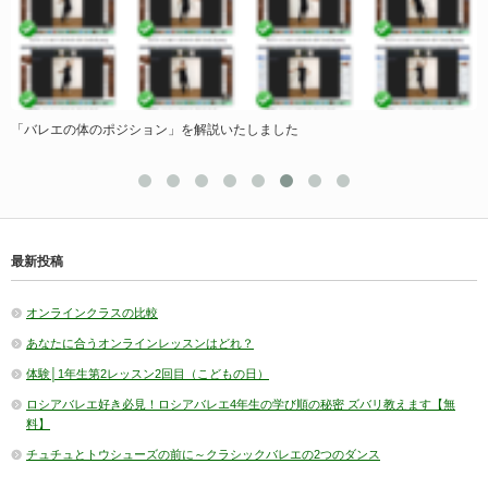
カ
「バレエの体のポジション」を解説いたしました
最新投稿
オンラインクラスの比較
あなたに合うオンラインレッスンはどれ？
体験│1年生第2レッスン2回目（こどもの日）
ロシアバレエ好き必見！ロシアバレエ4年生の学び順の秘密 ズバリ教えます【無
料】
チュチュとトウシューズの前に～クラシックバレエの2つのダンス