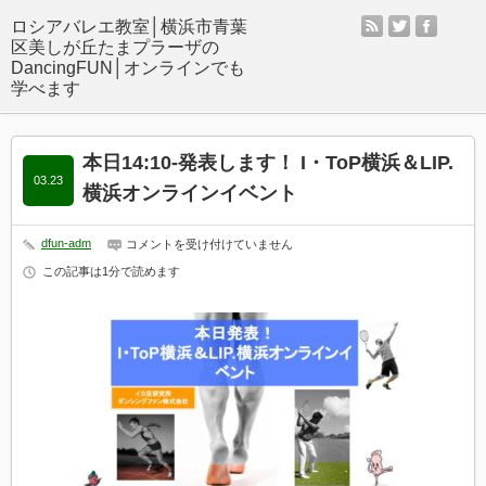
rss
twitter
facebo
本日14:10-発表します！ I・ToP横浜＆LIP.
03.23
横浜オンラインイベント
dfun-adm
本
コメントを受け付けていません
日
この記事は1分で読めます
14:10-
発
表
し
ま
す！ I・
ToP
横
浜
＆
LIP.
横
浜
オ