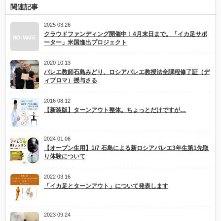
LIP.
関連記事
横
浜
オ
2025 03.26
ン
クラウドファンディング開催中！4月末日まで。「イカ足サポ
ラ
ーター」米国進出プロジェクト
イ
ン
イ
2020 10.13
ベ
バレエ教師石島みどり、ロシアバレエ教授法全課程修了証（デ
ン
ィプロマ）授与さる
ト
は
2016 08.12
【新装版】ターンアウト整体。ちょっとだけですが…
2024 01.06
【オープン生用】1/7 石島による新ロシアバレエ3年生第1先取
り体験について
2022 03.16
「イカ足とターンアウト」について発表します
2023 09.24