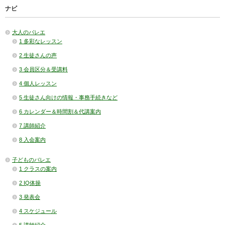
ナビ
大人のバレエ
1 多彩なレッスン
2 生徒さんの声
3 会員区分＆受講料
4 個人レッスン
5 生徒さん向けの情報・事務手続きなど
6 カレンダー＆時間割＆代講案内
7 講師紹介
8 入会案内
子どものバレエ
1 クラスの案内
2 IQ体操
3 発表会
4 スケジュール
5 講師紹介