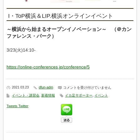
ン
ラ
イ
I・ToP横浜＆LIP.横浜オンラインイベント
ン
イ
ベ
～横浜から始まるオープンイノベーション～ （＠カン
ン
ト
ファレンス・パーク）
は
3/23(火)14:10-
https://online-conferences.jp/conference/5
2021 03.23
dfun-adm
本
コメントを受け付けていません
日
イベント・講習会
,
新着情報
イカ足サポーター
,
イベント
14:10-
発
表
Tweets
Twitter
し
ま
す！ I・
ToP
横
浜
＆