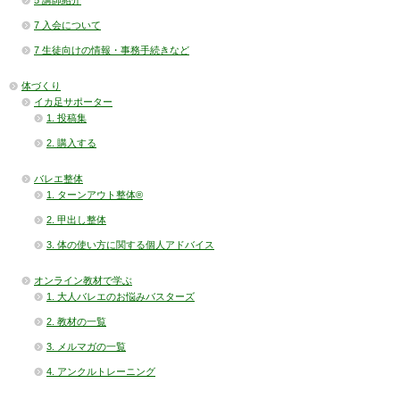
7 入会について
7 生徒向けの情報・事務手続きなど
体づくり
イカ足サポーター
1. 投稿集
2. 購入する
バレエ整体
1. ターンアウト整体®
2. 甲出し整体
3. 体の使い方に関する個人アドバイス
オンライン教材で学ぶ
1. 大人バレエのお悩みバスターズ
2. 教材の一覧
3. メルマガの一覧
4. アンクルトレーニング