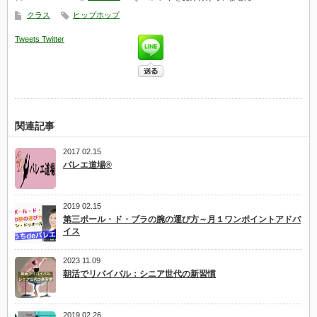
ッ
し
クラス
ヒップホップ
プ
た
ホ
は
Tweets
Twitter
ッ
プ
4
月
の
日
程
ア
ッ
関連記事
プ
し
2017 02.15
ま
バレエ道場®
し
た
は
2019 02.15
第三ポール・ド・ブラの腕の運び方～月１ワンポイントアドバ
イス
2023 11.09
朝活でリバイバル：シニア世代の新習慣
2019 02.26