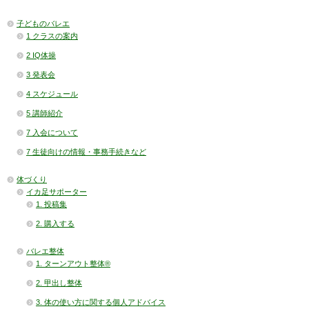
子どものバレエ
1 クラスの案内
2 IQ体操
3 発表会
4 スケジュール
5 講師紹介
7 入会について
7 生徒向けの情報・事務手続きなど
体づくり
イカ足サポーター
1. 投稿集
2. 購入する
バレエ整体
1. ターンアウト整体®
2. 甲出し整体
3. 体の使い方に関する個人アドバイス