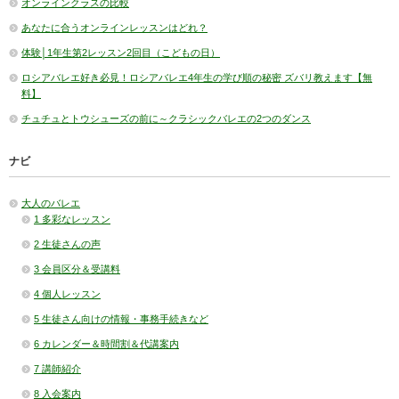
オンラインクラスの比較
あなたに合うオンラインレッスンはどれ？
体験│1年生第2レッスン2回目（こどもの日）
ロシアバレエ好き必見！ロシアバレエ4年生の学び順の秘密 ズバリ教えます【無
料】
チュチュとトウシューズの前に～クラシックバレエの2つのダンス
ナビ
大人のバレエ
1 多彩なレッスン
2 生徒さんの声
3 会員区分＆受講料
4 個人レッスン
5 生徒さん向けの情報・事務手続きなど
6 カレンダー＆時間割＆代講案内
7 講師紹介
8 入会案内