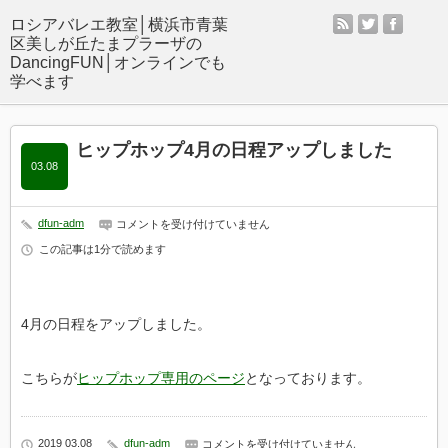
rss
twitter
facebo
ヒップホップ4月の日程アップしました
03.08
dfun-adm
ヒ
コメントを受け付けていません
ッ
この記事は1分で読めます
プ
ホ
ッ
プ
4
4月の日程をアップしました。
月
の
日
程
こちらが
ヒップホップ専用のページ
となっております。
ア
ッ
プ
し
2019 03.08
dfun-adm
ヒ
コメントを受け付けていません
ま