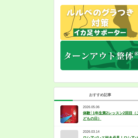
おすすめ記事
2026.05.06
体験│1年生第2レッスン2回目（
どもの日）
2026.03.14
ロシアバレエ好き必見！ロシア