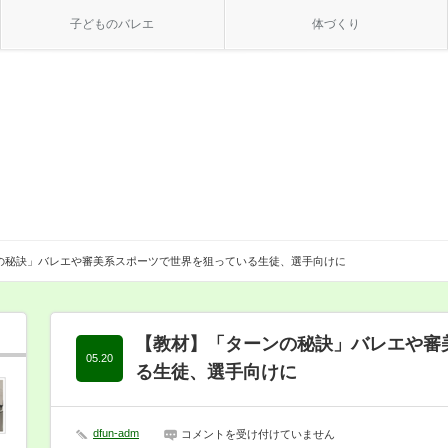
子どものバレエ
体づくり
の秘訣」バレエや審美系スポーツで世界を狙っている生徒、選手向けに
【教材】「ターンの秘訣」バレエや審
05.20
る生徒、選手向けに
dfun-adm
【教
コメントを受け付けていません