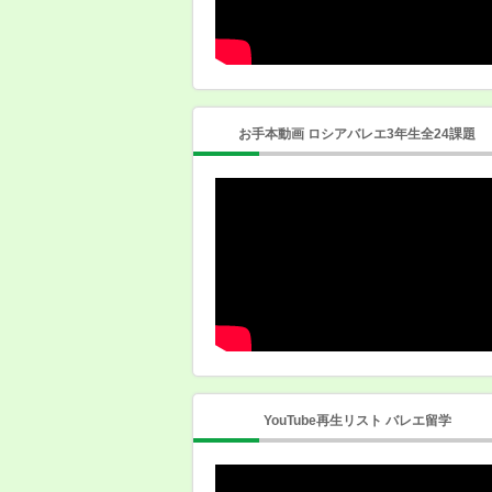
お手本動画 ロシアバレエ3年生全24課題
YouTube再生リスト バレエ留学