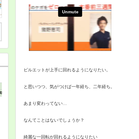
材】
「タ
ー
ン
の
秘
訣」
バ
レ
エ
や
審
美
系
ス
ピルエットが上手に回れるようになりたい。
ポ
ー
ツ
で
と思いつつ、気がつけば一年経ち、二年経ち。
世
界
を
狙
あまり変わってない…
っ
て
い
なんてことはないでしょうか？
る
生
徒、
選
綺麗な一回転が回れるようになりたい