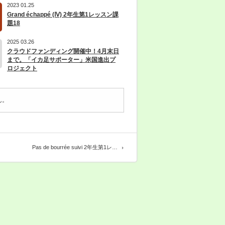
2023 01.25
Grand échappé (Ⅳ) 2年生第1レッスン課
題18
2025 03.26
クラウドファンディング開催中！4月末日
まで。「イカ足サポーター」米国進出プ
ロジェクト
ん。
Pas de bourrée suivi 2年生第1レ…