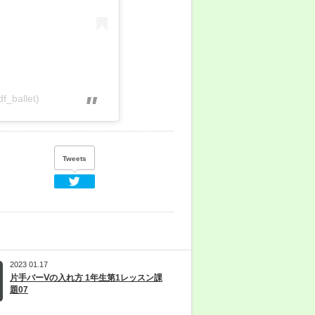
f_ballet)
Tweets
Twitter
2023 01.17
片手バーⅤの入れ方 1年生第1レッスン課
題07