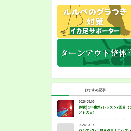
おすすめ記事
2026.05.06
体験│1年生第2レッスン2回目（
どもの日）
2026.03.14
ロシアバレエ好き必見！ロシア