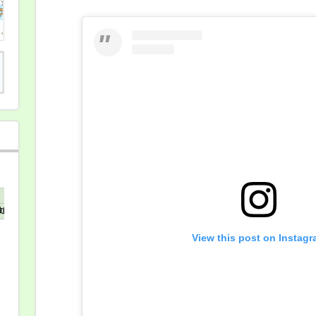
bourrée
simple
2
年
生
第
1
レ
ッ
ス
ン
課
題
24
は
View this post on Instag