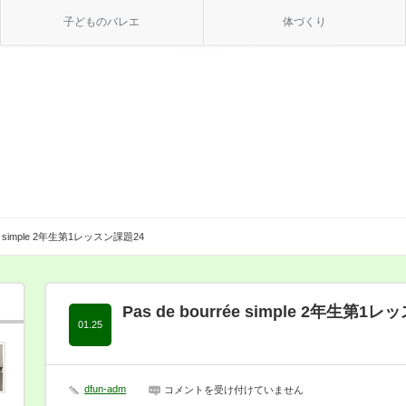
子どものバレエ
体づくり
rée simple 2年生第1レッスン課題24
Pas de bourrée simple 2年生第1
01.25
Pas
dfun-adm
コメントを受け付けていません
de