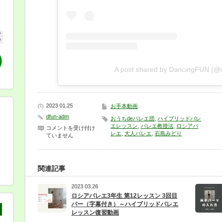
A post shared by DancingFUN (@d
2023 01.25
お手本動画
dfun-adm
おうちdeバレエ団
,
ハイブリッドバレ
エレッスン
,
バレエ教授法
,
ロシアバ
Pas
コメントを受け付け
de
レエ
,
大人バレエ
,
石島みどり
ていません
bourrée
simple
2
年
生
関連記事
第
1
レ
2023 03.26
ッ
ロシアバレエ3年生 第12レッスン 3回目
ス
バー（字幕付き）～ハイブリッドバレエ
ン
レッスン復習動画
課