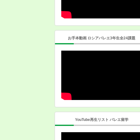
お手本動画 ロシアバレエ3年生全24課題
YouTube再生リスト バレエ留学