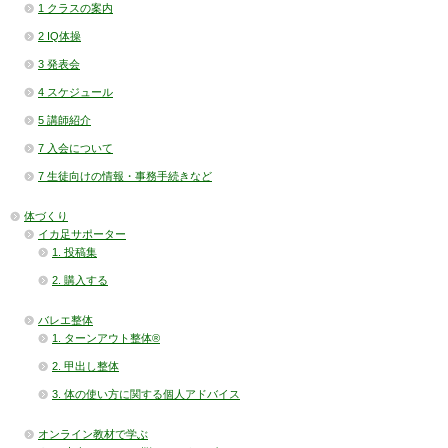
1 クラスの案内
2 IQ体操
3 発表会
4 スケジュール
5 講師紹介
7 入会について
7 生徒向けの情報・事務手続きなど
体づくり
イカ足サポーター
1. 投稿集
2. 購入する
バレエ整体
1. ターンアウト整体®
2. 甲出し整体
3. 体の使い方に関する個人アドバイス
オンライン教材で学ぶ