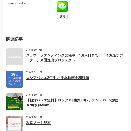
第
Tweets
Twitter
1
レ
ッ
ス
ン
課
題
12
は
関連記事
2025 03.26
クラウドファンディング開催中！4月末日まで。「イカ足サポ
ーター」米国進出プロジェクト
2022 10.13
ロシアバレエ2年生 お手本動画全25課題
2024 03.18
【朝活バレエ無料】ロシア3年生第10レッスン・バー9課題
3/20(水)8-9am
2023 06.19
攻略ノート配布