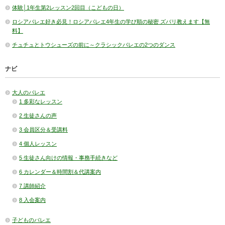
体験│1年生第2レッスン2回目（こどもの日）
ロシアバレエ好き必見！ロシアバレエ4年生の学び順の秘密 ズバリ教えます【無
料】
チュチュとトウシューズの前に～クラシックバレエの2つのダンス
ナビ
大人のバレエ
1 多彩なレッスン
2 生徒さんの声
3 会員区分＆受講料
4 個人レッスン
5 生徒さん向けの情報・事務手続きなど
6 カレンダー＆時間割＆代講案内
7 講師紹介
8 入会案内
子どものバレエ