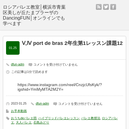
rss
twitter
facebo
Ⅴ,Ⅳ port de bras 2年生第1レッスン課題12
01.25
Ⅴ,Ⅳ
dfun-adm
コメントを受け付けていません
port
de
この記事は1分で読めます
bras
2
年
https://www.instagram.com/reel/CnzjcUfsKyk/?
生
igshid=YmMyMTA2M2Y=
第
1
レ
ッ
Ⅴ,Ⅳ
2023 01.25
dfun-adm
コメントを受け付けていません
ス
port
de
お手本動画
ン
bras
課
2
おうちdeバレエ団
,
ハイブリッドバレエレッスン
,
バレエ教授法
,
ロシアバレ
題
年
エ
,
大人バレエ
,
石島みどり
12
生
は