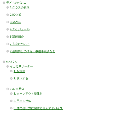
子どものバレエ
1 クラスの案内
2 IQ体操
3 発表会
4 スケジュール
5 講師紹介
7 入会について
7 生徒向けの情報・事務手続きなど
体づくり
イカ足サポーター
1. 投稿集
2. 購入する
バレエ整体
1. ターンアウト整体®
2. 甲出し整体
3. 体の使い方に関する個人アドバイス