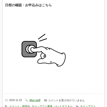
日程の確認・お申込みはこちら
2016 11.19
dfun-staff
（無
コメントを受け付けていません
料）
イベント・講習会
,
ターンアウト整体
,
バレエマスター
ターンアウト