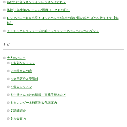
あなたに合うオンラインレッスンはどれ？
体験│1年生第2レッスン2回目（こどもの日）
ロシアバレエ好き必見！ロシアバレエ4年生の学び順の秘密 ズバリ教えます【無
料】
チュチュとトウシューズの前に～クラシックバレエの2つのダンス
ナビ
大人のバレエ
1 多彩なレッスン
2 生徒さんの声
3 会員区分＆受講料
4 個人レッスン
5 生徒さん向けの情報・事務手続きなど
6 カレンダー＆時間割＆代講案内
7 講師紹介
8 入会案内