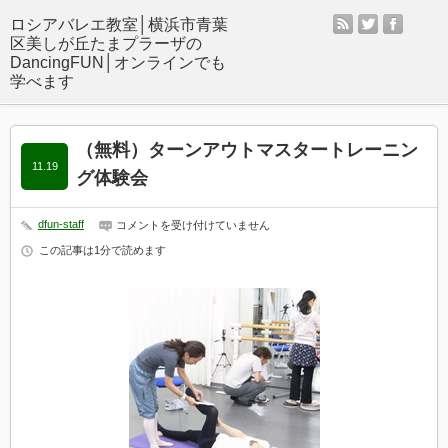
rss
twitter
facebo
（無料）ターンアウトマスタートレーニン
11.19
グ体験会
dfun-staff
（無
コメントを受け付けていません
料）
この記事は1分で読めます
タ
ー
ン
ア
ウ
ト
マ
ス
タ
ー
ト
レ
ー