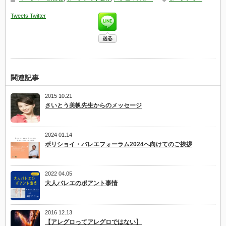
タ
ー
Tweets
Twitter
ン
ア
ウ
ト
マ
ス
タ
ー
ト
関連記事
レ
ー
2015 10.21
ニ
さいとう美帆先生からのメッセージ
ン
グ
体
験
2024 01.14
会
ボリショイ・バレエフォーラム2024へ向けてのご挨拶
は
2022 04.05
大人バレエのポアント事情
2016 12.13
【アレグロってアレグロではない】