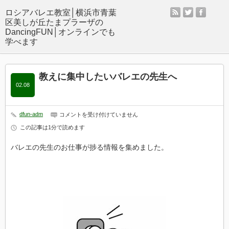
rss
twitter
facebo
教えに集中したいバレエの先生へ
02.08
dfun-adm
教
コメントを受け付けていません
え
この記事は1分で読めます
に
集
中
バレエの先生のお仕事が捗る情報を集めました。
し
た
い
バ
レ
エ
の
先
生
へ