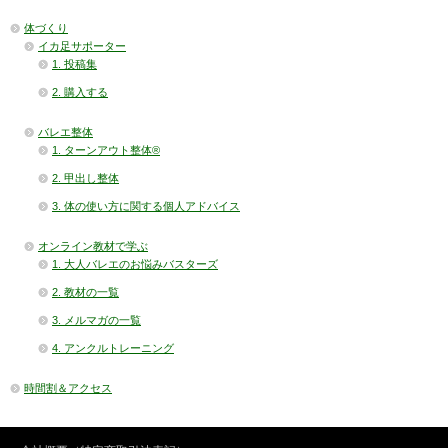
体づくり
イカ足サポーター
1. 投稿集
2. 購入する
バレエ整体
1. ターンアウト整体®
2. 甲出し整体
3. 体の使い方に関する個人アドバイス
オンライン教材で学ぶ
1. 大人バレエのお悩みバスターズ
2. 教材の一覧
3. メルマガの一覧
4. アンクルトレーニング
時間割＆アクセス