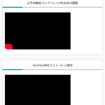
お手本動画 ロシアバレエ3年生全24課題
YouTube再生リスト バレエ留学