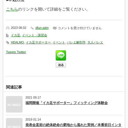
こちら
のリンクを開いて詳細をご覧ください。
2023 08.02
dfun-adm
夏
コメントを受け付けていません
休
イカ足
,
イベント・講習会
み
バ
HEALMO
,
イカ足サポーター
,
イベント
,
バレエ解剖学
,
大人バレエ
レ
エ
Tweets
Twitter
チ
ャ
レ
ン
ジ：
HEALMO
ド
ク
関連記事
タ
ー・
デ
2021 09.17
ニ
福岡開催「イカ足サポーター」フィッティング体験会
ス・
カ
ブ
ル
2019 01.14
コ
発表会直前の絶体絶命の窮地から逃れた実例／本番前日インタ
フ