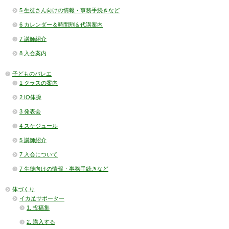
5 生徒さん向けの情報・事務手続きなど
6 カレンダー＆時間割＆代講案内
7 講師紹介
8 入会案内
子どものバレエ
1 クラスの案内
2 IQ体操
3 発表会
4 スケジュール
5 講師紹介
7 入会について
7 生徒向けの情報・事務手続きなど
体づくり
イカ足サポーター
1. 投稿集
2. 購入する