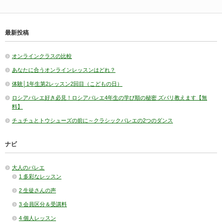
最新投稿
オンラインクラスの比較
あなたに合うオンラインレッスンはどれ？
体験│1年生第2レッスン2回目（こどもの日）
ロシアバレエ好き必見！ロシアバレエ4年生の学び順の秘密 ズバリ教えます【無
料】
チュチュとトウシューズの前に～クラシックバレエの2つのダンス
ナビ
大人のバレエ
1 多彩なレッスン
2 生徒さんの声
3 会員区分＆受講料
4 個人レッスン