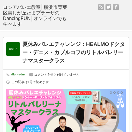
rss
twitter
facebo
夏休みバレエチャレンジ：HEALMOドクタ
08.02
ー・デニス・カブルコフのリトルバレリー
ナマスタークラス
dfun-adm
夏
コメントを受け付けていません
休
この記事は1分で読めます
み
バ
レ
エ
チ
ャ
レ
ン
ジ：
HEALMO
ド
ク