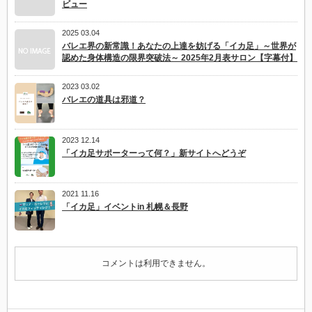
ビュー
の
リ
ト
2025 03.04
ル
バレエ界の新常識！あなたの上達を妨げる「イカ足」～世界が
バ
レ
認めた身体構造の限界突破法～ 2025年2月表サロン【字幕付】
リ
ー
2023 03.02
ナ
マ
バレエの道具は邪道？
ス
タ
ー
2023 12.14
ク
ラ
「イカ足サポーターって何？」新サイトへどうぞ
ス
は
2021 11.16
「イカ足」イベントin 札幌＆長野
コメントは利用できません。