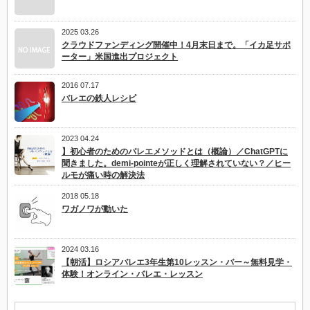
り
が
ち
2025 03.26
な
間
クラウドファンディング開催中！4月末日まで。「イカ足サポ
違
ーター」米国進出プロジェクト
い〉
／
お
2016 07.17
手
バレエの鉄人レシピ
本
動
画
の
2023 04.24
シ
】初心者のためのバレエメソッドとは（概論）／ChatGPTに
ョ
聞きました。demi-pointeが正しく理解されていない？／ヒー
ー
ルモが痛い時の解決法
ト
動
2018 05.18
画
ワガノワが動いた
集
（12
本）
／
2024 03.16
共
著
【朝活】ロシアバレエ3年生第10レッスン・バー～無料見学・
論
体験！オンライン・バレエ・レッスン
文
紹
介