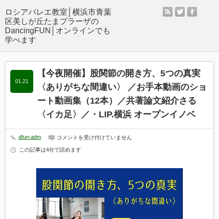
rss
twitter
facebo
【今夜開催】股関節の開き方、5つの真実
01.21
〈ありがちな間違い〉 ／お手本動画のショ
ート動画集（12本）／共著論文紹介さる
〈イカ足〉／・LIP.横浜 オープンイノベ
dfun-adm
【今
コメントを受け付けていません
夜
この記事は4分で読めます
開
催】
股
関
節
の
開
き
方、
5