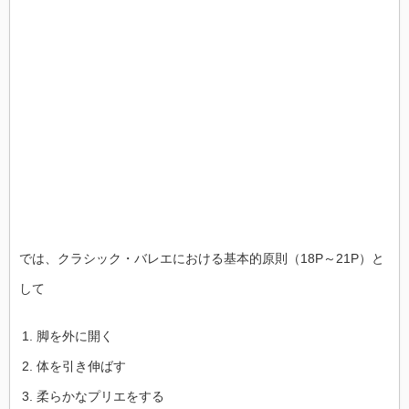
著
論
文
紹
介
さ
る
〈イ
カ
足〉
／・
LIP.
横
浜
オ
ー
プ
ン
イ
では、クラシック・バレエにおける基本的原則（18P～21P）
と
ノ
ベ
して
は
脚を外に開く
体を引き伸ばす
柔らかなプリエをする