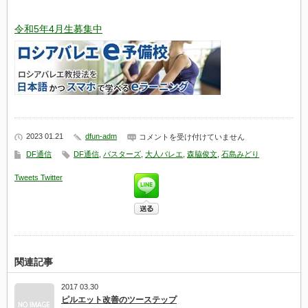
令和5年4月生募集中
2023 01.21
dfun-adm
【今
コメントを受け付けていません
夜
DF通信
DF通信
,
バスターズ
,
大人バレエ
,
森脇俊文
,
石島みどり
開
催】
Tweets
Twitter
股
関
節
の
開
き
方、
5
つ
関連記事
の
真
2017 03.30
実
ピルエット改善のツーステップ
〈あ