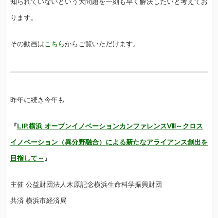
知られていないという大問題を一刻も早く解決したいと考
えてお
ります。
その動画は
こちら
からご覧いただけます。
昨年に続き今年も
『
LIP.横浜 オープンイノベーションカンファレンスⅧ～
クロス
イノベーション（異分野融合）
による新たなアライアンス創出を
目指して～
』
主催 公益財団法人木原記念横浜生命科学振興財団
共済 横浜市経済局