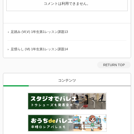
さ
コメントは利用できません。
る
〈イ
カ
足〉
／・
LIP.
足踏み (Ⅵ,Ⅴ) 1年生第1レッスン課題13
横
浜
オ
ー
足慣らし (Ⅵ) 1年生第1レッスン課題14
プ
ン
イ
ノ
RETURN TOP
ベ
は
コンテンツ