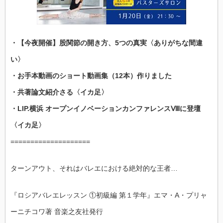
つ
の
真
実
〈あ
・【今夜開催】股関節の開き方、5つの真実〈ありがちな間違
り
が
ち
い〉
な
間
・お手本動画のショート動画集（12本）作りました
違
い〉
・共著論文紹介さる〈イカ足〉
／
お
・LIP.横浜 オープンイノベーションカンファレンスⅧに登壇
手
本
〈イカ足〉
動
画
の
====================
シ
ョ
ー
ターンアウト、それはバレエにおける絶対的な王者…
ト
動
画
集
『ロシアバレエレッスン ①初級編 第１学年』エマ・A・プリャ
（12
本）
ーニチコワ著 音楽之友社発行
／
共