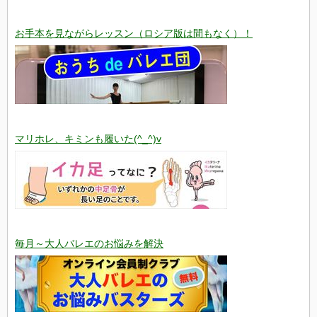
お手本を見ながらレッスン（ロシア版は間もなく）！
マリホレ、キミンも履いた(^_^)v
毎月～大人バレエのお悩みを解決