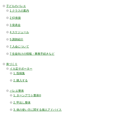
子どものバレエ
1 クラスの案内
2 IQ体操
3 発表会
4 スケジュール
5 講師紹介
7 入会について
7 生徒向けの情報・事務手続きなど
体づくり
イカ足サポーター
1. 投稿集
2. 購入する
バレエ整体
1. ターンアウト整体®
2. 甲出し整体
3. 体の使い方に関する個人アドバイス