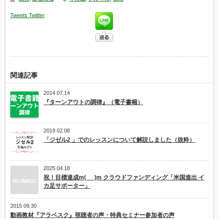
ル
マ
Tweets
Twitter
ガ
一
覧
は
関連記事
2014 07.14
『ターンアウトの調律』（電子書籍）
2019 02.08
「ジゼル2 」でのレッスンについて解説しました（抜粋）
2025 04.18
祝！目標達成m(_ _)m クラウドファンディング「米国進出 イ
カ足サポーター」
2015 09.30
動画教材『アラベスク』視聴者の声・特典セミナー参加者の声