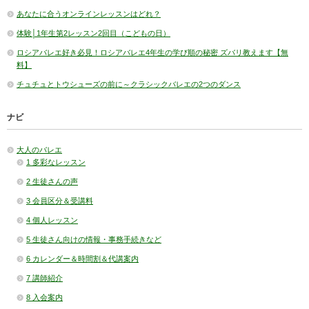
あなたに合うオンラインレッスンはどれ？
体験│1年生第2レッスン2回目（こどもの日）
ロシアバレエ好き必見！ロシアバレエ4年生の学び順の秘密 ズバリ教えます【無
料】
チュチュとトウシューズの前に～クラシックバレエの2つのダンス
ナビ
大人のバレエ
1 多彩なレッスン
2 生徒さんの声
3 会員区分＆受講料
4 個人レッスン
5 生徒さん向けの情報・事務手続きなど
6 カレンダー＆時間割＆代講案内
7 講師紹介
8 入会案内