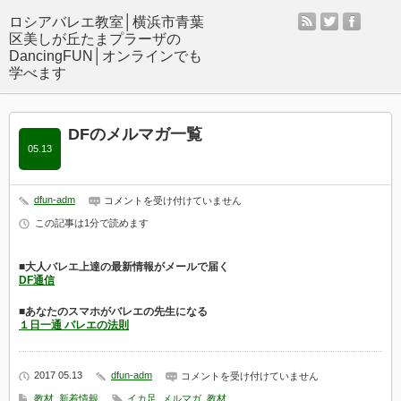
rss
twitter
facebo
DFのメルマガ一覧
05.13
DF
dfun-adm
コメントを受け付けていません
の
この記事は1分で読めます
メ
ル
マ
ガ
■大人バレエ上達の最新情報がメールで届く
一
DF通信
覧
は
■あなたのスマホがバレエの先生になる
１日一通 バレエの法則
DF
2017 05.13
dfun-adm
コメントを受け付けていません
の
教材
,
新着情報
イカ足
,
メルマガ
,
教材
メ