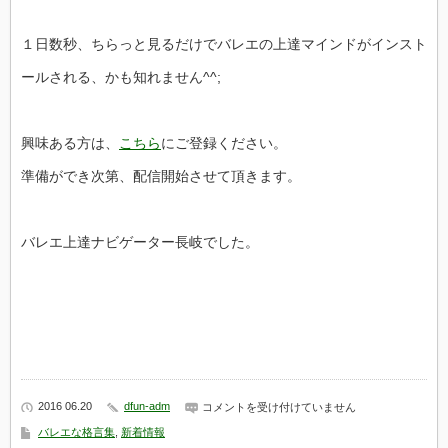
１日数秒、ちらっと見るだけでバレエの上達マインドがインスト
ールされる、かも知れません^^;
興味ある方は、
こちら
にご登録ください。
準備ができ次第、配信開始させて頂きます。
バレエ上達ナビゲーター長岐でした。
2016 06.20
dfun-adm
【サ
コメントを受け付けていません
ラ
バレエな格言集
,
新着情報
ッ