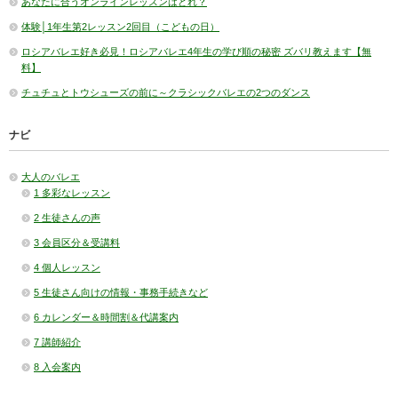
あなたに合うオンラインレッスンはどれ？
体験│1年生第2レッスン2回目（こどもの日）
ロシアバレエ好き必見！ロシアバレエ4年生の学び順の秘密 ズバリ教えます【無
料】
チュチュとトウシューズの前に～クラシックバレエの2つのダンス
ナビ
大人のバレエ
1 多彩なレッスン
2 生徒さんの声
3 会員区分＆受講料
4 個人レッスン
5 生徒さん向けの情報・事務手続きなど
6 カレンダー＆時間割＆代講案内
7 講師紹介
8 入会案内