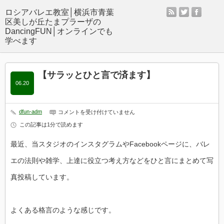
rss
twitter
facebo
【サラッとひと言で済ます】
06.20
dfun-adm
【サ
コメントを受け付けていません
ラ
この記事は1分で読めます
ッ
と
ひ
最近、当スタジオのインスタグラムやFacebookページに、バレ
と
言
エの法則や雑学、上達に役立つ考え方などをひと言にまとめて写
で
済
真投稿しています。
ま
す】
は
よくある格言のような感じです。