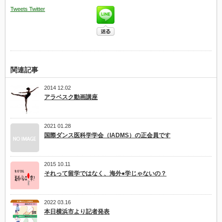
と
Tweets
Twitter
ひ
と
言
で
済
ま
す】
は
関連記事
2014 12.02
アラベスク動画講座
2021 01.28
国際ダンス医科学学会（IADMS）の正会員です
2015 10.11
それって留学ではなく、海外●学じゃないの？
2022 03.16
本日横浜市より記者発表