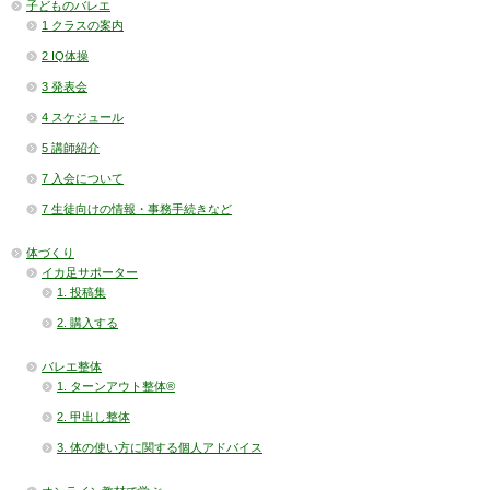
子どものバレエ
1 クラスの案内
2 IQ体操
3 発表会
4 スケジュール
5 講師紹介
7 入会について
7 生徒向けの情報・事務手続きなど
体づくり
イカ足サポーター
1. 投稿集
2. 購入する
バレエ整体
1. ターンアウト整体®
2. 甲出し整体
3. 体の使い方に関する個人アドバイス