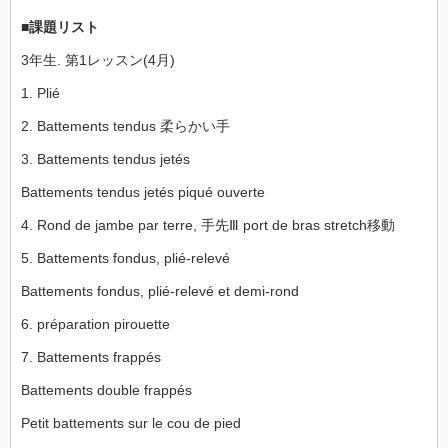
■課題リスト
3年生. 第1レッスン(4月)
1. Plié
2. Battements tendus 柔らかい手
3. Battements tendus jetés
Battements tendus jetés piqué ouverte
4. Rond de jambe par terre, 手先Ⅲ port de bras stretch移動
5. Battements fondus, plié-relevé
Battements fondus, plié-relevé et demi-rond
6. préparation pirouette
7. Battements frappés
Battements double frappés
Petit battements sur le cou de pied