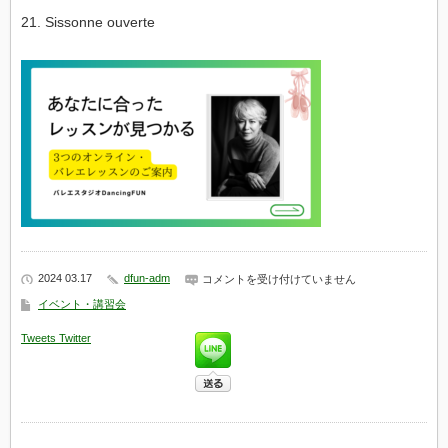
21. Sissonne ouverte
2024 03.17
dfun-adm
ロ
コメントを受け付けていません
シ
イベント・講習会
ア
バ
Tweets
Twitter
レ
エ
3
年
生
第
1
レ