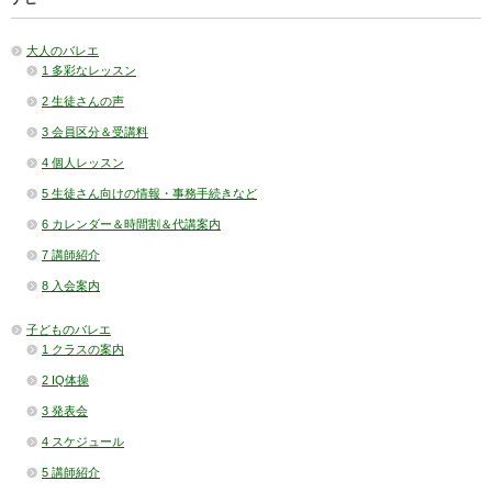
大人のバレエ
1 多彩なレッスン
2 生徒さんの声
3 会員区分＆受講料
4 個人レッスン
5 生徒さん向けの情報・事務手続きなど
6 カレンダー＆時間割＆代講案内
7 講師紹介
8 入会案内
子どものバレエ
1 クラスの案内
2 IQ体操
3 発表会
4 スケジュール
5 講師紹介