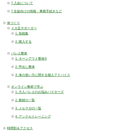
7 入会について
7 生徒向けの情報・事務手続きなど
体づくり
イカ足サポーター
1. 投稿集
2. 購入する
バレエ整体
1. ターンアウト整体®
2. 甲出し整体
3. 体の使い方に関する個人アドバイス
オンライン教材で学ぶ
1. 大人バレエのお悩みバスターズ
2. 教材の一覧
3. メルマガの一覧
4. アンクルトレーニング
時間割＆アクセス