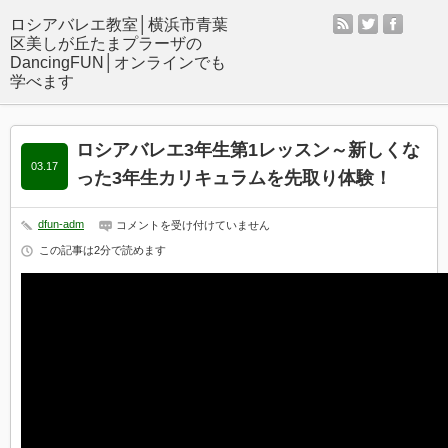
rss
twitter
facebo
ロシアバレエ3年生第1レッスン～新しくな
03.17
った3年生カリキュラムを先取り体験！
dfun-adm
ロ
コメントを受け付けていません
シ
この記事は2分で読めます
ア
バ
レ
エ
3
年
生
第
1
レ
ッ
ス
ン
～