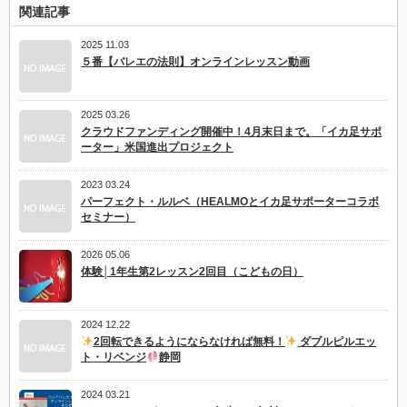
ッ
関連記事
ス
ン
2025 11.03
～
新
５番【バレエの法則】オンラインレッスン動画
し
く
な
っ
2025 03.26
た
クラウドファンディング開催中！4月末日まで。「イカ足サポ
3
ーター」米国進出プロジェクト
年
生
カ
2023 03.24
リ
パーフェクト・ルルベ（HEALMOとイカ足サポーターコラボ
キ
セミナー）
ュ
ラ
ム
2026 05.06
を
体験│1年生第2レッスン2回目（こどもの日）
先
取
り
体
2024 12.22
験！
2回転できるようにならなければ無料！
ダブルピルエッ
は
ト・リベンジ
静岡
2024 03.21