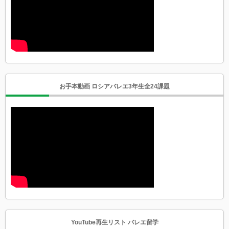
お手本動画 ロシアバレエ3年生全24課題
YouTube再生リスト バレエ留学