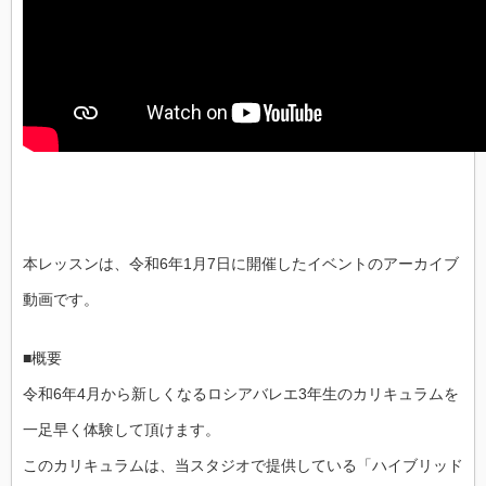
新
し
く
な
っ
た
3
年
生
カ
リ
キ
ュ
ラ
ム
を
本レッスンは、令和6年1月7日に開催したイベントのアーカイブ
先
取
動画です。
り
体
験！
は
■概要
令和6年4月から新しくなるロシアバレエ3年生のカリキュラムを
一足早く体験して頂けます。
このカリキュラムは、当スタジオで提供している「ハイブリッド