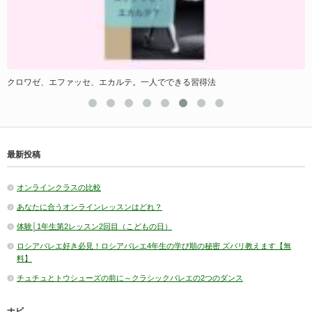
クロワゼ、エファッセ、エカルテ。一人でできる習得法
最新投稿
オンラインクラスの比較
あなたに合うオンラインレッスンはどれ？
体験│1年生第2レッスン2回目（こどもの日）
ロシアバレエ好き必見！ロシアバレエ4年生の学び順の秘密 ズバリ教えます【無
料】
チュチュとトウシューズの前に～クラシックバレエの2つのダンス
ナビ