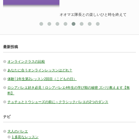
オオマエ隊長との楽しいひと時を終えて
最新投稿
オンラインクラスの比較
あなたに合うオンラインレッスンはどれ？
体験│1年生第2レッスン2回目（こどもの日）
ロシアバレエ好き必見！ロシアバレエ4年生の学び順の秘密 ズバリ教えます【無
料】
チュチュとトウシューズの前に～クラシックバレエの2つのダンス
ナビ
大人のバレエ
1 多彩なレッスン