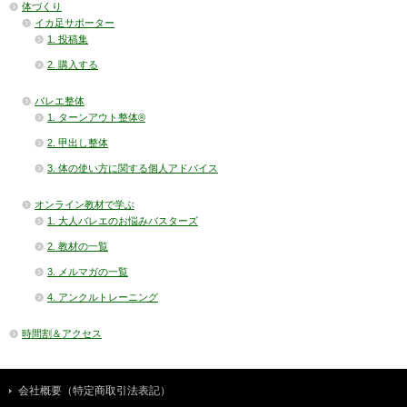
体づくり
イカ足サポーター
1. 投稿集
2. 購入する
バレエ整体
1. ターンアウト整体®
2. 甲出し整体
3. 体の使い方に関する個人アドバイス
オンライン教材で学ぶ
1. 大人バレエのお悩みバスターズ
2. 教材の一覧
3. メルマガの一覧
4. アンクルトレーニング
時間割＆アクセス
会社概要（特定商取引法表記）