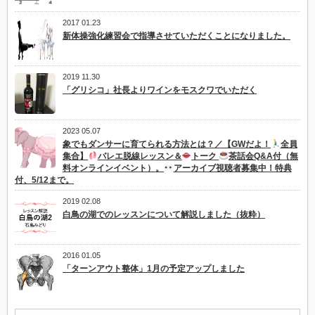
2017 01.23
新体操強化練習会で指導させていただくことになりました。
2019 11.30
「グリシコ」社長よりワインをモスクワでいただく
2023 05.07
象でもダンサーに育てられる方法とは？／【GWだよ！
全員
集合】
バレエ脱線レッスン＆
トーク
茶話会Q&A付（無
料オンラインイベント）。
アーカイブ視聴者募集中！特典
付、5/12まで。
2019 02.08
白鳥の湖でのレッスンについて解説しました（抜粋）
2016 01.05
「ターンアウト整体」1月の予定アップしました