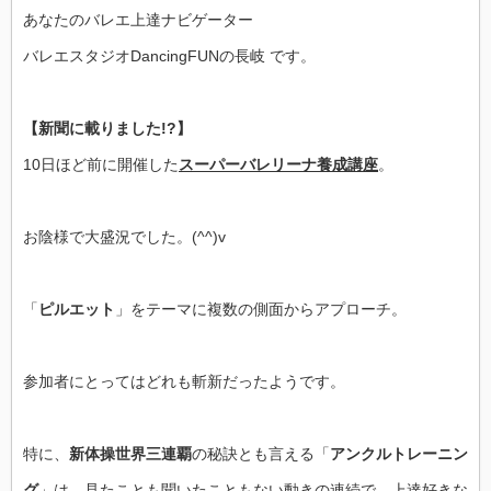
つ
の
あなたのバレエ上達ナビゲーター
講
座
バレエスタジオDancingFUNの長岐 です。
は
【新聞に載りました!?】
10日ほど前に開催した
スーパーバレリーナ養成講座
。
お陰様で大盛況でした。(^^)v
「
ピルエット
」をテーマに複数の側面からアプローチ。
参加者にとってはどれも斬新だったようです。
特に、
新体操世界三連覇
の秘訣とも言える「
アンクルトレーニン
グ
」は、見たことも聞いたこともない動きの連続で、上達好きな