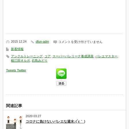
2015 12.24
dfun-adm
ア
コメントを受け付けていません
ン
新着情報
ク
ル
アンクルトレーニング
,
コア
,
スーパーバレリーナ養成講座
,
バレエマスター
,
ト
植江田オルガ
,
石島みどり
レ
ー
Tweets
Twitter
ニ
ン
グ
が
学
べ
る
二
関連記事
つ
の
講
2020 03.27
座
コロナに負けないバレエな週末♪(´ε｀ )
は