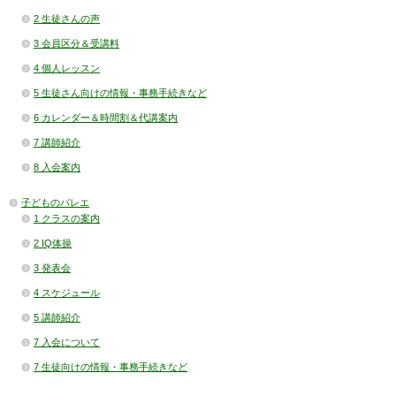
2 生徒さんの声
3 会員区分＆受講料
4 個人レッスン
5 生徒さん向けの情報・事務手続きなど
6 カレンダー＆時間割＆代講案内
7 講師紹介
8 入会案内
子どものバレエ
1 クラスの案内
2 IQ体操
3 発表会
4 スケジュール
5 講師紹介
7 入会について
7 生徒向けの情報・事務手続きなど