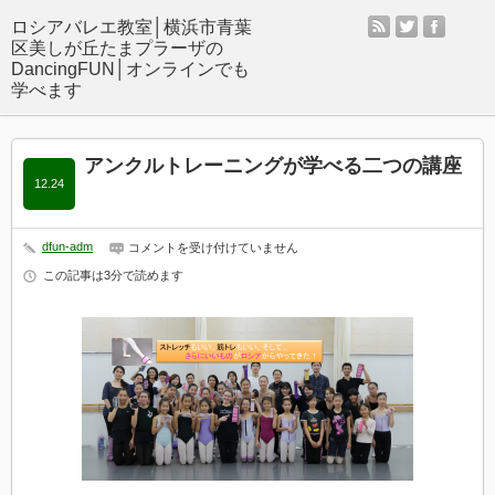
rss
twitter
facebo
アンクルトレーニングが学べる二つの講座
12.24
dfun-adm
ア
コメントを受け付けていません
ン
この記事は3分で読めます
ク
ル
ト
レ
ー
ニ
ン
グ
が
学
べ
る
二