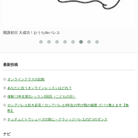
開講初日 大成功！おうちdeバレエ
最新投稿
オンラインクラスの比較
あなたに合うオンラインレッスンはどれ？
体験│1年生第2レッスン2回目（こどもの日）
ロシアバレエ好き必見！ロシアバレエ4年生の学び順の秘密 ズバリ教えます【無
料】
チュチュとトウシューズの前に～クラシックバレエの2つのダンス
ナビ