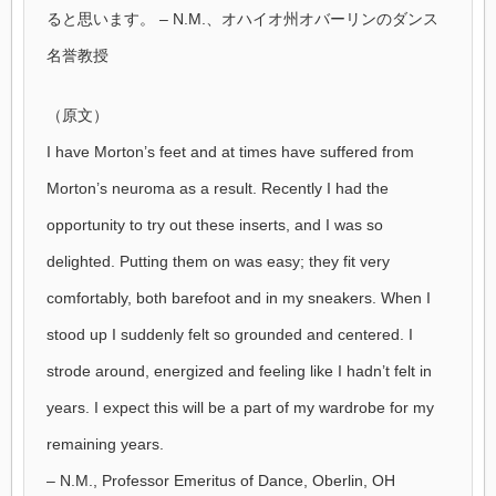
ると思います。 – N.M.、オハイオ州オバーリンのダンス
名誉教授
（原文）
I have Morton’s feet and at times have suffered from
Morton’s neuroma as a result. Recently I had the
opportunity to try out these inserts, and I was so
delighted. Putting them on was easy; they fit very
comfortably, both barefoot and in my sneakers. When I
stood up I suddenly felt so grounded and centered. I
strode around, energized and feeling like I hadn’t felt in
years. I expect this will be a part of my wardrobe for my
remaining years.
– N.M., Professor Emeritus of Dance, Oberlin, OH