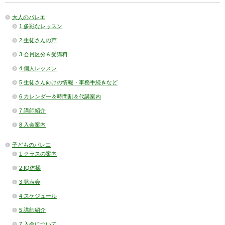
大人のバレエ
1 多彩なレッスン
2 生徒さんの声
3 会員区分＆受講料
4 個人レッスン
5 生徒さん向けの情報・事務手続きなど
6 カレンダー＆時間割＆代講案内
7 講師紹介
8 入会案内
子どものバレエ
1 クラスの案内
2 IQ体操
3 発表会
4 スケジュール
5 講師紹介
7 入会について