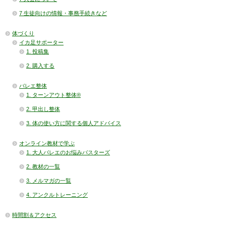
7 生徒向けの情報・事務手続きなど
体づくり
イカ足サポーター
1. 投稿集
2. 購入する
バレエ整体
1. ターンアウト整体®
2. 甲出し整体
3. 体の使い方に関する個人アドバイス
オンライン教材で学ぶ
1. 大人バレエのお悩みバスターズ
2. 教材の一覧
3. メルマガの一覧
4. アンクルトレーニング
時間割＆アクセス