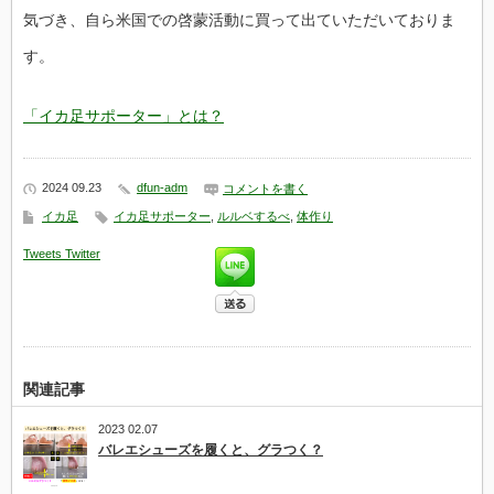
気づき、自ら米国での啓蒙活動に買って出ていただいておりま
す。
「イカ足サポーター」とは？
2024 09.23
dfun-adm
コメントを書く
イカ足
イカ足サポーター
,
ルルベするべ
,
体作り
Tweets
Twitter
関連記事
2023 02.07
バレエシューズを履くと、グラつく？