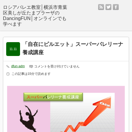
rss
twitter
facebo
「自在にピルエット」スーパーバレリーナ
11.11
養成講座
dfun-adm
「自
コメントを受け付けていません
在
この記事は15分で読めます
に
ピ
ル
エ
ッ
ト」
ス
ー
パ
ー
バ
レ
リ