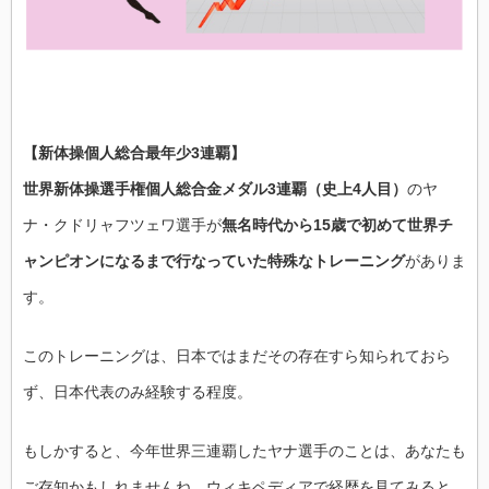
ー
ナ
養
成
講
座
は
【新体操個人総合最年少3連覇】
世界新体操選手権個人総合金メダル3連覇（史上4人目）
のヤ
ナ・クドリャフツェワ選手が
無名時代から15歳で初めて世界チ
ャンピオンになるまで行なっていた特殊なトレーニング
がありま
す。
このトレーニングは、日本ではまだその存在すら知られておら
ず、日本代表のみ経験する程度。
もしかすると、今年世界三連覇したヤナ選手のことは、あなたも
ご存知かもしれませんね。ウィキペディアで経歴を見てみると、