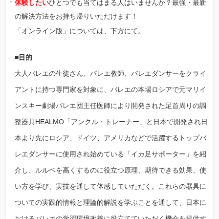
ポ
体験したい
ひとつでも当てはまる人はいませんか？最強・最新
ー
の解決方法をお持ち帰りいただけます！
タ
ー
「オンライン版」については、下方にて。
コ
ラ
ボ
セ
■目的
ミ
ナ
大人バレエの生徒さん、バレエ教師、バレエダンサーをクライ
ー）
は
アントに持つ専門家を対象に、バレエの本場ロシアで元マリイ
ンスキー劇場バレエ団主任医師により開発された足首周りの調
整器具HEALMO「アンクル・トレーナー」と日本で開発され日
本より先にロシア、ドイツ、アメリカなどで活躍するトップバ
レエダンサーに使用され始めている「イカ足サポーター」を紹
介し、ルルベを高くするのに役立つ原理、期待できる効果、使
い方を学び、実技を通して体感していただく。これらの器具に
ついての実践的情報と理論的解説を学ぶことを通して、日本に
おけるバレエの学習環境改善に役立てていただく機会を提供す