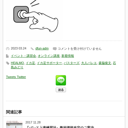
2023 03.24
dfun-adm
パ
コメントを受け付けていません
ー
イベント・講習会
,
オンライン講座
,
新着情報
フ
ェ
HEALMO
,
イカ足
,
イカ足サポーター
,
バスターズ
,
大人バレエ
,
森脇俊文
,
石
ク
島みどり
ト・
ル
Tweets
Twitter
ル
ベ
（HEALMO
と
イ
カ
足
サ
関連記事
ポ
ー
タ
2017 11.28
ー
『バレエ上達練習法』教材価格改定のご案内