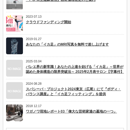
コ
ラ
ボ
セ
2023 07.13
ミ
クラウドファンディング開始
ナ
ー）
は
2019 01.27
あなたの「イカ足」のMRI写真を無料で差し上げます
2025 03.04
バレエ界の新常識！あなたの上達を妨げる「イカ足」～世界が
認めた身体構造の限界突破法～ 2025年2月表サロン【字幕付】
2024 08.28
スパシーバ・プロジェクト2024東京（広尾）にて『ボディ・
バランス講座』と「イカ足フィッティング」を提供
2018 12.17
ワガノワ現地レポート03「偉大な芸術家達の墓地の一つ」