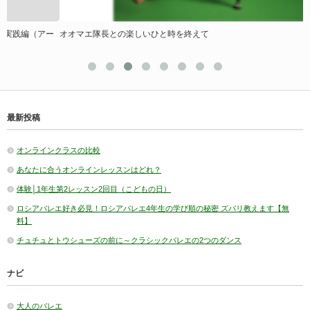
ー
オオマエ隊長との楽しいひと時を終えて
最新投稿
オンラインクラスの比較
あなたに合うオンラインレッスンはどれ？
体験│1年生第2レッスン2回目（こどもの日）
ロシアバレエ好き必見！ロシアバレエ4年生の学び順の秘密 ズバリ教えます【無
料】
チュチュとトウシューズの前に～クラシックバレエの2つのダンス
ナビ
大人のバレエ