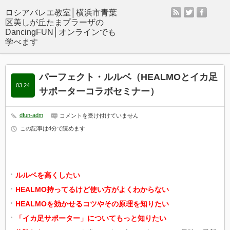
rss
twitter
facebo
パーフェクト・ルルベ（HEALMOとイカ足
03.24
サポーターコラボセミナー）
dfun-adm
パ
コメントを受け付けていません
ー
この記事は4分で読めます
フ
ェ
ク
ト・
ル
ル
ルルベを高くしたい
ベ
（HEALMO
HEALMO持ってるけど使い方がよくわからない
と
イ
HEALMOを効かせるコツやその原理を知りたい
カ
足
「イカ足サポーター」についてもっと知りたい
サ