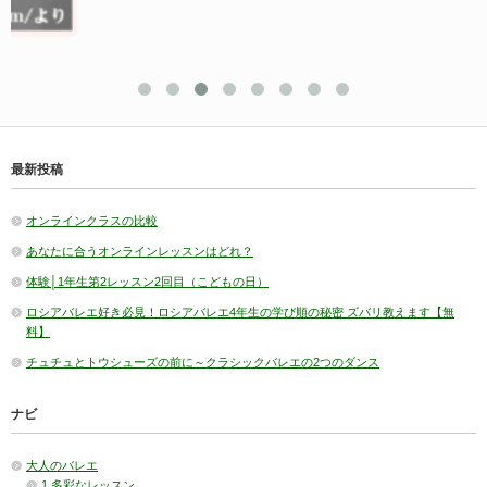
最新投稿
オンラインクラスの比較
あなたに合うオンラインレッスンはどれ？
体験│1年生第2レッスン2回目（こどもの日）
ロシアバレエ好き必見！ロシアバレエ4年生の学び順の秘密 ズバリ教えます【無
料】
チュチュとトウシューズの前に～クラシックバレエの2つのダンス
ナビ
大人のバレエ
1 多彩なレッスン