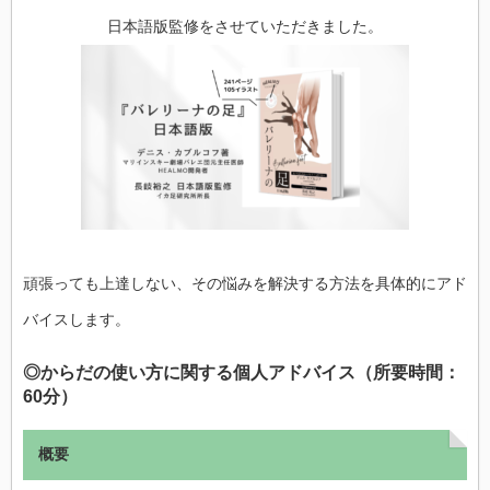
バ
イ
日本語版監修をさせていただきました。
ス
は
頑張っても上達しない、その悩みを解決する方法を具体的にアド
バイスします。
◎からだの使い方に関する個人アドバイス（所要時間：
60分）
概要