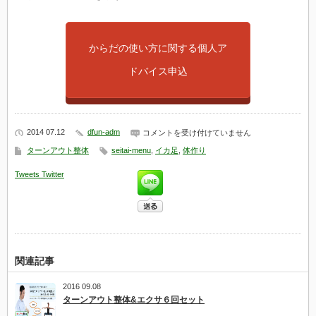
からだの使い方に関する個人ア
ドバイス申込
2014 07.12
dfun-adm
か
コメントを受け付けていません
ら
ターンアウト整体
seitai-menu
,
イカ足
,
体作り
だ
の
Tweets
Twitter
使
い
方
に
関
す
る
個
人
関連記事
ア
ド
2016 09.08
バ
ターンアウト整体&エクサ６回セット
イ
ス