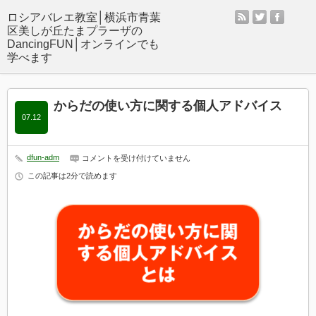
rss
twitter
facebo
からだの使い方に関する個人アドバイス
07.12
dfun-adm
か
コメントを受け付けていません
ら
この記事は2分で読めます
だ
の
使
い
方
に
関
す
る
個
人
ア
ド