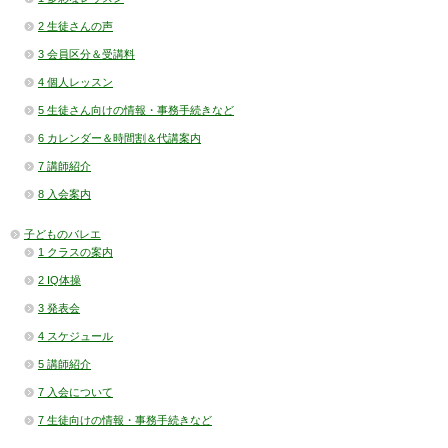
2 生徒さんの声
3 会員区分＆受講料
4 個人レッスン
5 生徒さん向けの情報・事務手続きなど
6 カレンダー＆時間割＆代講案内
7 講師紹介
8 入会案内
子どものバレエ
1 クラスの案内
2 IQ体操
3 発表会
4 スケジュール
5 講師紹介
7 入会について
7 生徒向けの情報・事務手続きなど