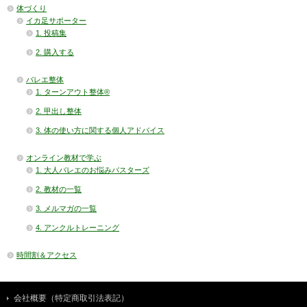
体づくり
イカ足サポーター
1. 投稿集
2. 購入する
バレエ整体
1. ターンアウト整体®
2. 甲出し整体
3. 体の使い方に関する個人アドバイス
オンライン教材で学ぶ
1. 大人バレエのお悩みバスターズ
2. 教材の一覧
3. メルマガの一覧
4. アンクルトレーニング
時間割＆アクセス
会社概要（特定商取引法表記）