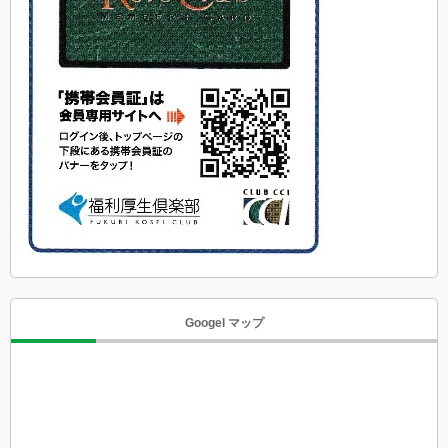
Googel マップ