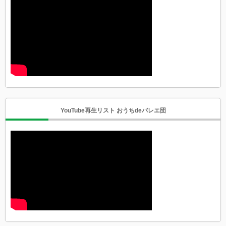
YouTube再生リスト おうちdeバレエ団