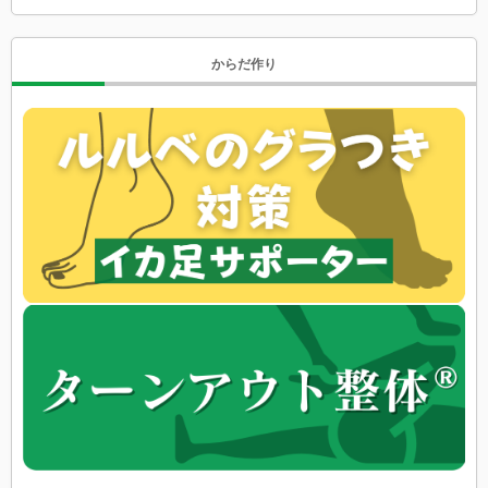
からだ作り