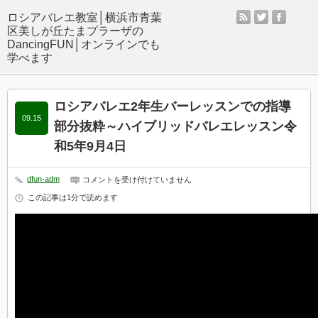
rss
twitter
facebo
ロシアバレエ2年生バーレッスンでの指導
09.15
部分抜粋～ハイブリッドバレエレッスン令
和5年9月4日
dfun-adm
ロ
コメントを受け付けていません
シ
この記事は1分で読めます
ア
バ
レ
エ
2
年
生
バ
ー
レ
ッ
ス