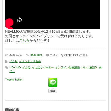
ク
レ
ッ
ト」
～
12
月
参
HEALMOの実技講習会を12月10日(日)に開催致します。
加
対面とオンラインのハイブリッドで受け付けております。
者
募
詳しくは
こちら
からどうぞ！
集
は
2023 11.07
dfun-adm
ア
コメントを受け付けていません
ン
イカ足
,
イベント・講習会
ク
ル
HEALMO
,
イカ足
,
イカ足サポーター
,
オンライン動画講座
,
バレエ解剖学
,
体
ト
作り
レ
ー
Tweets
Twitter
ナ
ー
と
バ
ラ
ン
ス
ト
関連記事
レ