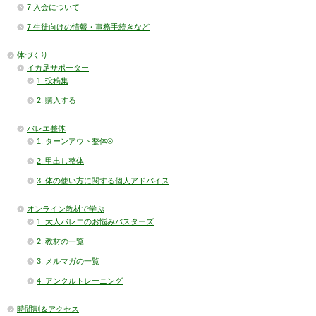
7 入会について
7 生徒向けの情報・事務手続きなど
体づくり
イカ足サポーター
1. 投稿集
2. 購入する
バレエ整体
1. ターンアウト整体®
2. 甲出し整体
3. 体の使い方に関する個人アドバイス
オンライン教材で学ぶ
1. 大人バレエのお悩みバスターズ
2. 教材の一覧
3. メルマガの一覧
4. アンクルトレーニング
時間割＆アクセス