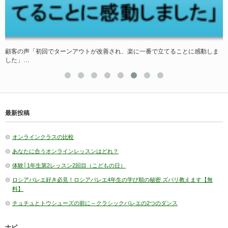
顧客の声「初回でターンアウトが改善され、楽に一番で立てることに感動しま
した」…
1
最新投稿
オンラインクラスの比較
あなたに合うオンラインレッスンはどれ？
体験│1年生第2レッスン2回目（こどもの日）
ロシアバレエ好き必見！ロシアバレエ4年生の学び順の秘密 ズバリ教えます【無
料】
チュチュとトウシューズの前に～クラシックバレエの2つのダンス
ナビ