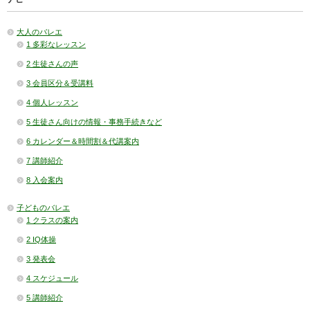
大人のバレエ
1 多彩なレッスン
2 生徒さんの声
3 会員区分＆受講料
4 個人レッスン
5 生徒さん向けの情報・事務手続きなど
6 カレンダー＆時間割＆代講案内
7 講師紹介
8 入会案内
子どものバレエ
1 クラスの案内
2 IQ体操
3 発表会
4 スケジュール
5 講師紹介