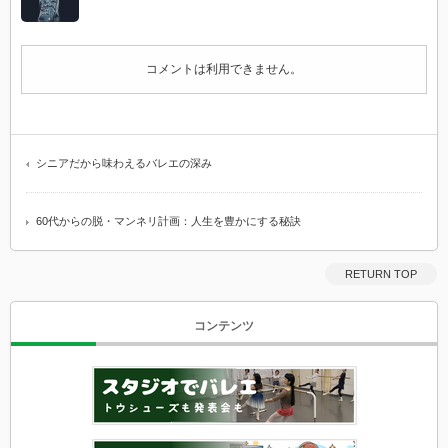
～
12
月
参
コメントは利用できません。
加
者
募
集
は
シニアだから味わえるバレエの深み
60代からの脱・マンネリ計画：人生を豊かにする秘訣
RETURN TOP
コンテンツ