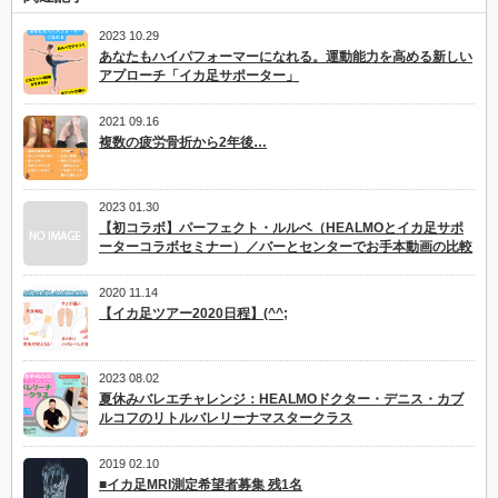
ー
ナ
2023 10.29
ー
あなたもハイパフォーマーになれる。運動能力を高める新しい
の
アプローチ「イカ足サポーター」
使
い
方
2021 09.16
を
複数の疲労骨折から2年後…
学
ぶ
HEALMO
実
2023 01.30
践
【初コラボ】パーフェクト・ルルベ（HEALMOとイカ足サポ
イ
ベ
ーターコラボセミナー）／バーとセンターでお手本動画の比較
ン
ト
2020 11.14
「ポ
ア
【イカ足ツアー2020日程】(^^;
ン
ト
ア
2023 08.02
ッ
プ
夏休みバレエチャレンジ：HEALMOドクター・デニス・カブ
シ
ルコフのリトルバレリーナマスタークラス
ー
ク
レ
2019 02.10
ッ
■イカ足MRI測定希望者募集 残1名
ト」