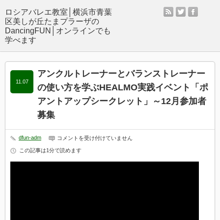
rss
twitter
facebo
アンクルトレーナーとバランストレーナー
11.07
の使い方を学ぶHEALMO実践イベント「ポ
アントアップシークレット」～12月参加者
募集
dfun-adm
ア
コメントを受け付けていません
ン
この記事は1分で読めます
ク
ル
ト
レ
ー
ナ
ー
と
バ
ラ