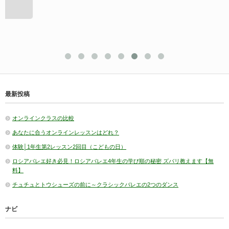
最新投稿
オンラインクラスの比較
あなたに合うオンラインレッスンはどれ？
体験│1年生第2レッスン2回目（こどもの日）
ロシアバレエ好き必見！ロシアバレエ4年生の学び順の秘密 ズバリ教えます【無
料】
チュチュとトウシューズの前に～クラシックバレエの2つのダンス
ナビ