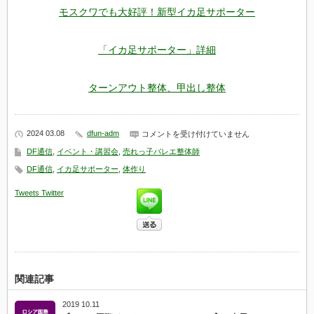
モスクワでも大好評！新型イカ足サポーター
「イカ足サポーター」詳細
ターンアウト整体、甲出し整体
2024 03.08
dfun-adm
イ
コメントを受け付けていません
カ
DF通信
,
イベント・講習会
,
売れっ子バレエ整体師
足
フ
DF通信
,
イカ足サポーター
,
体作り
ィ
ッ
Tweets
Twitter
タ
ー
に
な
り
や
す
く
関連記事
な
っ
た
2019 10.11
は