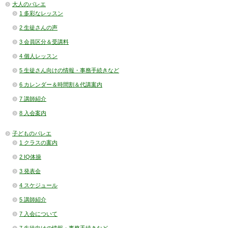
大人のバレエ
1 多彩なレッスン
2 生徒さんの声
3 会員区分＆受講料
4 個人レッスン
5 生徒さん向けの情報・事務手続きなど
6 カレンダー＆時間割＆代講案内
7 講師紹介
8 入会案内
子どものバレエ
1 クラスの案内
2 IQ体操
3 発表会
4 スケジュール
5 講師紹介
7 入会について