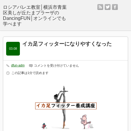
rss
twitter
facebo
イカ足フィッターになりやすくなった
03.08
dfun-adm
イ
コメントを受け付けていません
カ
この記事は1分で読めます
足
フ
ィ
ッ
タ
ー
に
な
り
や
す
く
な