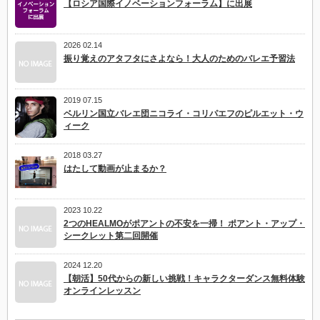
【ロシア国際イノベーションフォーラム】に出展
2026 02.14
振り覚えのアタフタにさよなら！大人のためのバレエ予習法
2019 07.15
ベルリン国立バレエ団ニコライ・コリパエフのピルエット・ウ
ィーク
2018 03.27
はたして動画が止まるか？
2023 10.22
2つのHEALMOがポアントの不安を一掃！ ポアント・アップ・
シークレット第二回開催
2024 12.20
【朝活】50代からの新しい挑戦！キャラクターダンス無料体験
オンラインレッスン