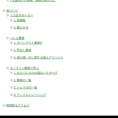
7 生徒向けの情報・事務手続きなど
体づくり
イカ足サポーター
1. 投稿集
2. 購入する
バレエ整体
1. ターンアウト整体®
2. 甲出し整体
3. 体の使い方に関する個人アドバイス
オンライン教材で学ぶ
1. 大人バレエのお悩みバスターズ
2. 教材の一覧
3. メルマガの一覧
4. アンクルトレーニング
時間割＆アクセス