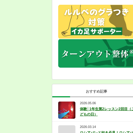
おすすめ記事
2026.05.06
体験│1年生第2レッスン2回目（
どもの日）
2026.03.14
ロシアバレエ好き必見！ロシア