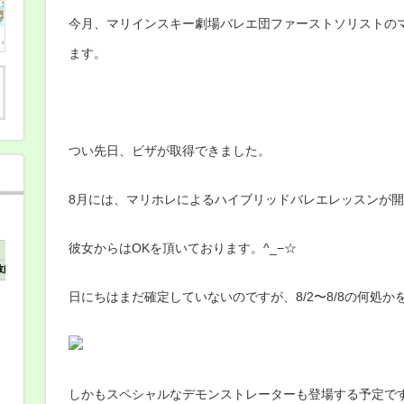
ホ
今月、マリインスキー劇場バレエ団ファーストソリストの
レ
に
よ
ます。
る
ハ
イ
ブ
リ
ッ
ド
つい先日、ビザが取得できました。
レ
ッ
ス
8月には、マリホレによるハイブリッドバレエレッスンが開催
ン
は
彼女からはOKを頂いております。^_−☆
日にちはまだ確定していないのですが、8/2〜8/8の何処
しかもスペシャルなデモンストレーターも登場する予定で