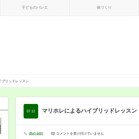
子どものバレエ
体づくり
イブリッドレッスン
マリホレによるハイブリッドレッスン
07.12
dfun-adm
マ
コメントを受け付けていません
リ