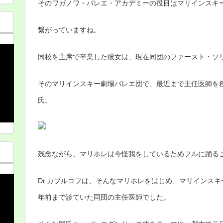
そのワガノワ・バレエ・アカデミーの役目はマリインスキ
繋がっていますね。
同校を主席で卒業した彼女は、現在同団のファースト・ソ
そのマリインスキー劇場バレエ団で、最近まで主任医師を務
氏。
残念ながら、マリホレは今怪我をしているためフルに踊る
Dr.カブルコフは、そんなマリホレをはじめ、マリインス
年前まで診ていた同団の主任医師でした。