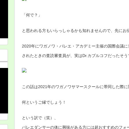
「何で？」
と思われる方もいらっしゃるかも知れませんので、先にお
2020年にワガノワ・バレエ・アカデミー主催の国際会議
されたときの査読審査員が、実はDr.カブルコフだったそうで
この話は2021年のワガノワサマースクールに帯同した際
何というご縁でしょう！
という訳で（笑）、
バレエダンサーの体に興味がある方には超おすすめのフォ