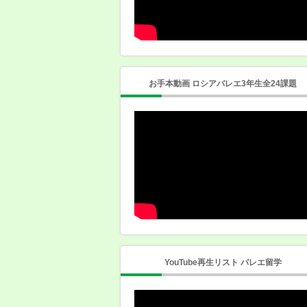
お手本動画 ロシアバレエ3年生全24課題
YouTube再生リスト バレエ留学