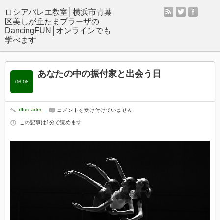
rss
twitter
facebo
あなたの中の振付家と出会う日
06.08
dfun-adm
あ
コメントを受け付けていません
な
この記事は1分で読めます
た
の
中
の
振
付
家
と
出
会
う
日
は