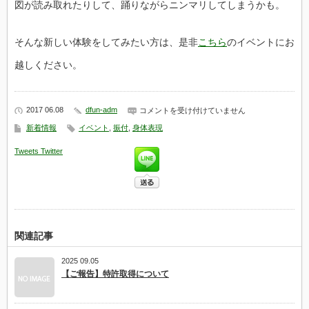
図が読み取れたりして、踊りながらニンマリしてしまうかも。
そんな新しい体験をしてみたい方は、是非
こちら
のイベントにお
越しください。
2017 06.08
dfun-adm
あ
コメントを受け付けていません
な
新着情報
イベント
,
振付
,
身体表現
た
の
Tweets
Twitter
中
の
振
付
家
と
出
会
う
関連記事
日
は
2025 09.05
【ご報告】特許取得について