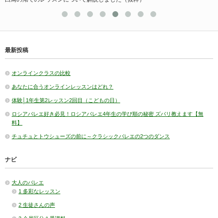
最新投稿
オンラインクラスの比較
あなたに合うオンラインレッスンはどれ？
体験│1年生第2レッスン2回目（こどもの日）
ロシアバレエ好き必見！ロシアバレエ4年生の学び順の秘密 ズバリ教えます【無
料】
チュチュとトウシューズの前に～クラシックバレエの2つのダンス
ナビ
大人のバレエ
1 多彩なレッスン
2 生徒さんの声