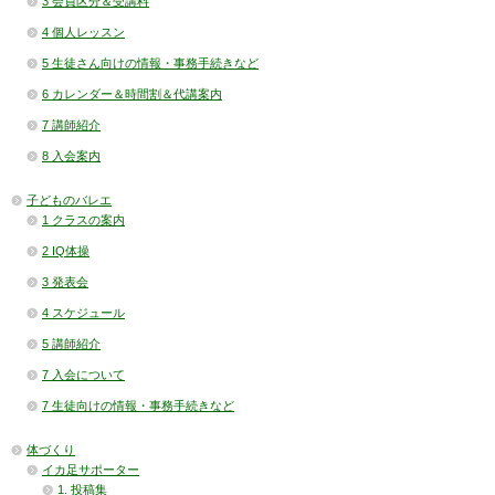
3 会員区分＆受講料
4 個人レッスン
5 生徒さん向けの情報・事務手続きなど
6 カレンダー＆時間割＆代講案内
7 講師紹介
8 入会案内
子どものバレエ
1 クラスの案内
2 IQ体操
3 発表会
4 スケジュール
5 講師紹介
7 入会について
7 生徒向けの情報・事務手続きなど
体づくり
イカ足サポーター
1. 投稿集