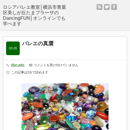
rss
twitter
facebo
バレエの真贋
03.28
dfun-adm
バ
コメントを受け付けていません
レ
この記事は2分で読めます
エ
の
真
贋
は