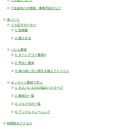
7 入会について
7 生徒向けの情報・事務手続きなど
体づくり
イカ足サポーター
1. 投稿集
2. 購入する
バレエ整体
1. ターンアウト整体®
2. 甲出し整体
3. 体の使い方に関する個人アドバイス
オンライン教材で学ぶ
1. 大人バレエのお悩みバスターズ
2. 教材の一覧
3. メルマガの一覧
4. アンクルトレーニング
時間割＆アクセス