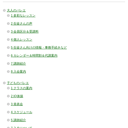
大人のバレエ
1 多彩なレッスン
2 生徒さんの声
3 会員区分＆受講料
4 個人レッスン
5 生徒さん向けの情報・事務手続きなど
6 カレンダー＆時間割＆代講案内
7 講師紹介
8 入会案内
子どものバレエ
1 クラスの案内
2 IQ体操
3 発表会
4 スケジュール
5 講師紹介