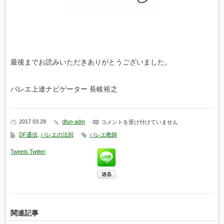
最後までお読みいただきありがとうございました。
バレエ上達ナビゲーター 長岐裕之
2017 03.28
dfun-adm
バ
コメントを受け付けていません
レ
DF通信
,
バレエの法則
バレエ教師
エ
の
Tweets
Twitter
真
贋
は
関連記事