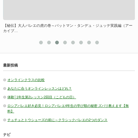
ま
【秘伝】大人バレエの虎の巻～バットマン・タンデュ・ジュッテ実践編（アー
カイブ…
最新投稿
オンラインクラスの比較
あなたに合うオンラインレッスンはどれ？
体験│1年生第2レッスン2回目（こどもの日）
ロシアバレエ好き必見！ロシアバレエ4年生の学び順の秘密 ズバリ教えます【無
料】
チュチュとトウシューズの前に～クラシックバレエの2つのダンス
ナビ